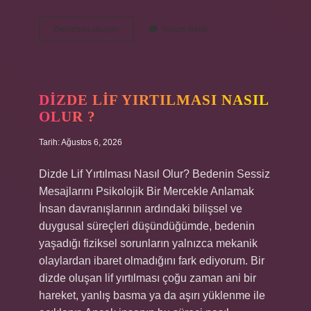
LG
Devamını okuyun
Yorum Bırak
TV
AV
sıfırlama
nedir
?
DIZDE LIF YIRTILMASI NASIL
OLUR ?
Tarih: Ağustos 6, 2026
Dizde Lif Yırtılması Nasıl Olur? Bedenin Sessiz
Mesajlarını Psikolojik Bir Mercekle Anlamak
İnsan davranışlarının ardındaki bilişsel ve
duygusal süreçleri düşündüğümde, bedenin
yaşadığı fiziksel sorunların yalnızca mekanik
olaylardan ibaret olmadığını fark ediyorum. Bir
dizde oluşan lif yırtılması çoğu zaman ani bir
hareket, yanlış basma ya da aşırı yüklenme ile