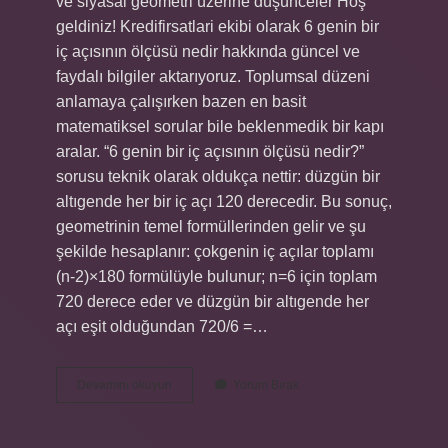
ve siyasal geometri üzerine düşünceler Hoş
geldiniz! Kredifirsatlari ekibi olarak 6 genin bir
iç açısının ölçüsü nedir hakkında güncel ve
faydalı bilgiler aktarıyoruz. Toplumsal düzeni
anlamaya çalışırken bazen en basit
matematiksel sorular bile beklenmedik bir kapı
aralar. “6 genin bir iç açısının ölçüsü nedir?”
sorusu teknik olarak oldukça nettir: düzgün bir
altıgende her bir iç açı 120 derecedir. Bu sonuç,
geometrinin temel formüllerinden gelir ve şu
şekilde hesaplanır: çokgenin iç açılar toplamı
(n-2)×180 formülüyle bulunur; n=6 için toplam
720 derece eder ve düzgün bir altıgende her
açı eşit olduğundan 720/6 =…
6
Devamını okuyun
Yorum Bırak
genin
bir
iç