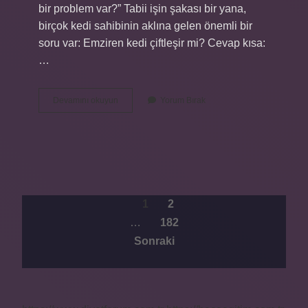
bir problem var?” Tabii işin şakası bir yana,
birçok kedi sahibinin aklına gelen önemli bir
soru var: Emziren kedi çiftleşir mi? Cevap kısa:
…
Emziren
Devamını okuyun
Yorum Bırak
kedi
çiftleşir
mi
?
YAZI
1
2
…
182
SAYFALAMASI
Sonraki