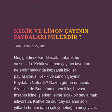
Aileyi
Devamını okuyun
Yorum Bırak
korumak
için
anayasamızda
bulunan
maddeler
KEKIK VE LIMON ÇAYININ
nelerdir
FAYDALARI NELERDIR ?
?
Tarih: Temmuz 25, 2026
Hoş geldiniz! Kredifirsatlari olarak bu
yazımızda “Kekik ve limon çayının faydaları
nelerdir” hakkında kapsamlı bilgiler
paylaşıyoruz. Kekik ve Limon Çayının
Faydaları Nelerdir? Bazen günün ortasında,
özellikle de Bursa’nın o nemli kış havası
insanın içine işlerken, eline sıcak bir şey almak
istiyorsun. Kahve de olur çay da ama son
yıllarda benim daha çok yöneldiğim bir şey var: