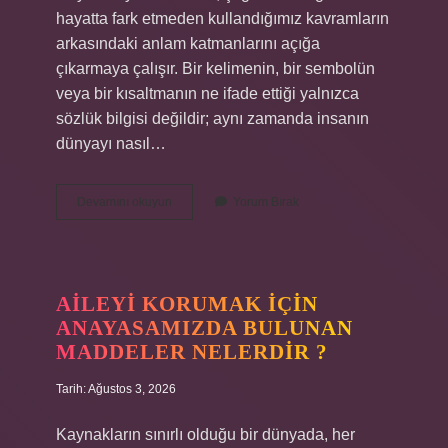
hayatta fark etmeden kullandığımız kavramların
arkasındaki anlam katmanlarını açığa
çıkarmaya çalışır. Bir kelimenin, bir sembolün
veya bir kısaltmanın ne ifade ettiği yalnızca
sözlük bilgisi değildir; aynı zamanda insanın
dünyayı nasıl…
Avi
Devamını okuyun
Yorum Bırak
neyin
kısaltması
?
AILEYI KORUMAK IÇIN
ANAYASAMIZDA BULUNAN
MADDELER NELERDIR ?
Tarih: Ağustos 3, 2026
Kaynakların sınırlı olduğu bir dünyada, her