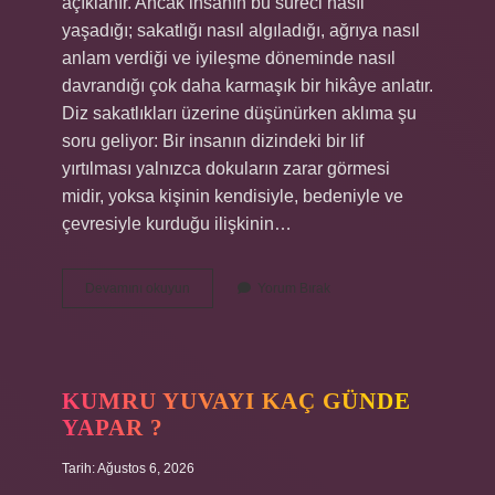
açıklanır. Ancak insanın bu süreci nasıl
yaşadığı; sakatlığı nasıl algıladığı, ağrıya nasıl
anlam verdiği ve iyileşme döneminde nasıl
davrandığı çok daha karmaşık bir hikâye anlatır.
Diz sakatlıkları üzerine düşünürken aklıma şu
soru geliyor: Bir insanın dizindeki bir lif
yırtılması yalnızca dokuların zarar görmesi
midir, yoksa kişinin kendisiyle, bedeniyle ve
çevresiyle kurduğu ilişkinin…
Dizde
Devamını okuyun
Yorum Bırak
lif
yırtılması
nasıl
olur
?
KUMRU YUVAYI KAÇ GÜNDE
YAPAR ?
Tarih: Ağustos 6, 2026