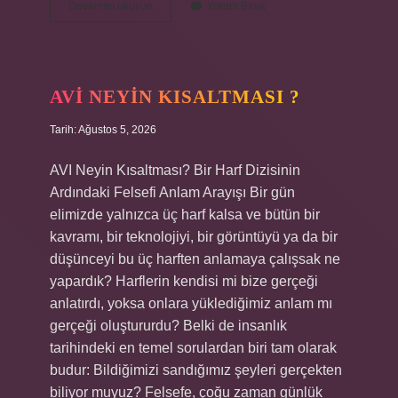
Kumru
Devamını okuyun
Yorum Bırak
yuvayı
kaç
günde
yapar
?
AVI NEYIN KISALTMASI ?
Tarih: Ağustos 5, 2026
AVI Neyin Kısaltması? Bir Harf Dizisinin
Ardındaki Felsefi Anlam Arayışı Bir gün
elimizde yalnızca üç harf kalsa ve bütün bir
kavramı, bir teknolojiyi, bir görüntüyü ya da bir
düşünceyi bu üç harften anlamaya çalışsak ne
yapardık? Harflerin kendisi mi bize gerçeği
anlatırdı, yoksa onlara yüklediğimiz anlam mı
gerçeği oluştururdu? Belki de insanlık
tarihindeki en temel sorulardan biri tam olarak
budur: Bildiğimizi sandığımız şeyleri gerçekten
biliyor muyuz? Felsefe, çoğu zaman günlük