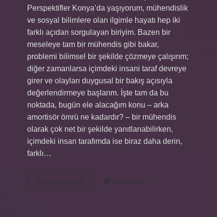
Perspektifler Konya’da yaşıyorum, mühendislik
ve sosyal bilimlere olan ilgimle hayatı hep iki
farklı açıdan sorgulayan biriyim. Bazen bir
meseleye tam bir mühendis gibi bakar,
problemi bilimsel bir şekilde çözmeye çalışırım;
diğer zamanlarsa içimdeki insani taraf devreye
girer ve olayları duygusal bir bakış açısıyla
değerlendirmeye başlarım. İşte tam da bu
noktada, bugün ele alacağım konu – arka
amortisör ömrü ne kadardır? – bir mühendis
olarak çok net bir şekilde yanıtlanabilirken,
içimdeki insan tarafımda ise biraz daha derin,
farklı…
Arka
Devamını okuyun
Yorum Bırak
amortisör
ömrü
ne
kadardır