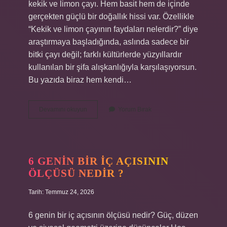
kekik ve limon çayı. Hem basit hem de içinde
gerçekten güçlü bir doğallık hissi var. Özellikle
“Kekik ve limon çayının faydaları nelerdir?” diye
araştırmaya başladığında, aslında sadece bir
bitki çayı değil; farklı kültürlerde yüzyıllardır
kullanılan bir şifa alışkanlığıyla karşılaşıyorsun.
Bu yazıda biraz hem kendi…
Kekik
Devamını okuyun
Yorum Bırak
ve
limon
çayının
faydaları
nelerdir
6 GENIN BIR IÇ AÇISININ
?
ÖLÇÜSÜ NEDIR ?
Tarih: Temmuz 24, 2026
6 genin bir iç açısının ölçüsü nedir? Güç, düzen