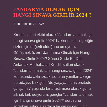
açısının
ölçüsü
JANDARMA OLMAK IÇIN
nedir
HANGI SINAVA GIRILIR 2024 ?
?
Tarih: Temmuz 23, 2026
Kredifirsatlari ekibi olarak “Jandarma olmak için
hangi sınava girilir 2024” hakkındaki bu içeriğin
sizler için değerli olduğunu umuyoruz.
Görüşmek üzere! Jandarma Olmak İçin Hangi
Sınava Girilir 2024? Süreci Sade Bir Dille
Anlamak Merhabalar! Kredifirsatlari olarak
“Jandarma olmak için hangi sınava girilir 2024”
konusunda aklınızdaki soruları yanıtlamak için
buradayız. Eskişehir’de yaşayan, üniversitede
çalışan 27 yaşında bir araştırmacı olarak şunu
sık sık fark ediyorum: gençler “Jandarma olmak
için hangi sınava girilir 2024?” sorusunu
sorarken aslında sadece bir sınavı değil, bir