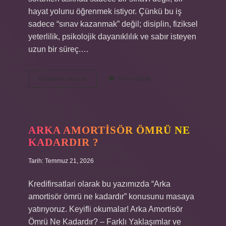
hayat yolunu öğrenmek istiyor. Çünkü bu iş
sadece “sınav kazanmak” değil; disiplin, fiziksel
yeterlilik, psikolojik dayanıklılık ve sabır isteyen
uzun bir süreç.…
Jandarma
Devamını okuyun
Yorum Bırak
olmak
için
hangi
sınava
girilir
ARKA AMORTISÖR ÖMRÜ NE
2024
KADARDIR ?
?
Tarih: Temmuz 21, 2026
Kredifirsatlari olarak bu yazımızda “Arka
amortisör ömrü ne kadardır” konusunu masaya
yatırıyoruz. Keyifli okumalar! Arka Amortisör
Ömrü Ne Kadardır? – Farklı Yaklaşımlar ve