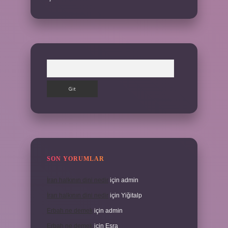
Arama
SON YORUMLAR
İran halkının dini nedir
için
admin
İran halkının dini nedir
için
Yiğitalp
Erbah ne demek
için
admin
Erbah ne demek
için
Esra