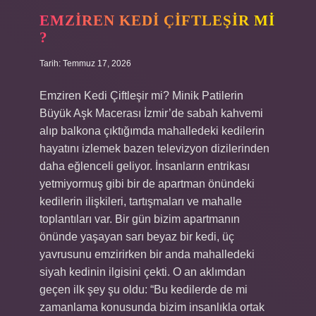
?
EMZIREN KEDI ÇIFTLEŞIR MI
?
Tarih: Temmuz 17, 2026
Emziren Kedi Çiftleşir mi? Minik Patilerin
Büyük Aşk Macerası İzmir’de sabah kahvemi
alıp balkona çıktığımda mahalledeki kedilerin
hayatını izlemek bazen televizyon dizilerinden
daha eğlenceli geliyor. İnsanların entrikası
yetmiyormuş gibi bir de apartman önündeki
kedilerin ilişkileri, tartışmaları ve mahalle
toplantıları var. Bir gün bizim apartmanın
önünde yaşayan sarı beyaz bir kedi, üç
yavrusunu emzirirken bir anda mahalledeki
siyah kedinin ilgisini çekti. O an aklımdan
geçen ilk şey şu oldu: “Bu kedilerde de mi
zamanlama konusunda bizim insanlıkla ortak