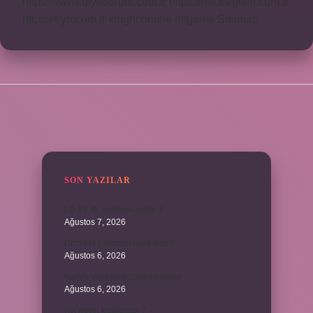
https://www.diyetforum.com.tr
https://heceegitim.com.tr
https://eyh.com.tr
knight online
nttgame
Sitemap
SIDEBAR
SON YAZILAR
LG TV AV sıfırlama nedir ?
Ağustos 7, 2026
Dizde lif yırtılması nasıl olur ?
Ağustos 6, 2026
Kumru yuvayı kaç günde yapar ?
Ağustos 6, 2026
Avi neyin kısaltması ?