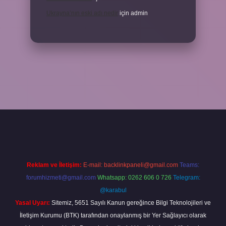
Ukrayna’nın eski adı nedir
için
admin
/elexbetgiris.org/
betbox giriş
betexper yeni giriş
Reklam ve İletişim:
E-mail:
backlinkpaneli@gmail.com
Teams:
forumhizmeti@gmail.com
Whatsapp: 0262 606 0 726
Telegram:
@karabul
Yasal Uyarı:
Sitemiz, 5651 Sayılı Kanun gereğince Bilgi Teknolojileri ve
İletişim Kurumu (BTK) tarafından onaylanmış bir Yer Sağlayıcı olarak