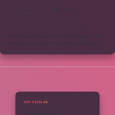
3
Devamını okuyun
Yorum Bırak
Haftalık
Gebelik
Nasıl
Gözükür
https://www.diyetforum.com.tr
https://heceegitim.com.tr
https://eyh.com.tr
knight online
nttgame
Sitemap
SIDEBAR
SON YAZILAR
Dizde lif yırtılması nasıl olur ?