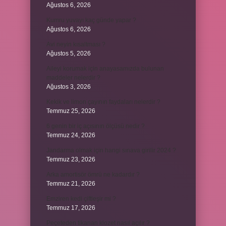
Ağustos 6, 2026
Kumru yuvayı kaç günde yapar ?
Ağustos 6, 2026
Avi neyin kısaltması ?
Ağustos 5, 2026
Aileyi korumak için anayasamızda bulunan
maddeler nelerdir ?
Ağustos 3, 2026
Kekik ve limon çayının faydaları nelerdir ?
Temmuz 25, 2026
6 genin bir iç açısının ölçüsü nedir ?
Temmuz 24, 2026
Jandarma olmak için hangi sınava girilir 2024 ?
Temmuz 23, 2026
Arka amortisör ömrü ne kadardır ?
Temmuz 21, 2026
Emziren kedi çiftleşir mi ?
Temmuz 17, 2026
Peçeteden tikanan klozet nasıl açılır ?