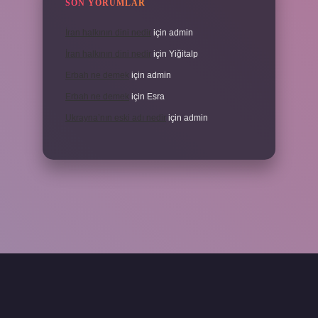
SON YORUMLAR
İran halkının dini nedir
için
admin
İran halkının dini nedir
için
Yiğitalp
Erbah ne demek
için
admin
Erbah ne demek
için
Esra
Ukrayna’nın eski adı nedir
için
admin
ni giriş