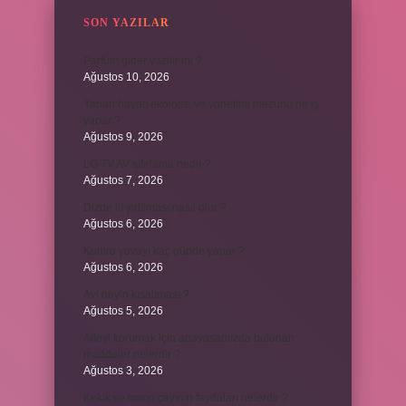
SON YAZILAR
Parfüm gider yazilir mi ?
Ağustos 10, 2026
Yaban hayatı ekolojisi ve yönetimi mezunu ne iş
yapar ?
Ağustos 9, 2026
LG TV AV sıfırlama nedir ?
Ağustos 7, 2026
Dizde lif yırtılması nasıl olur ?
Ağustos 6, 2026
Kumru yuvayı kaç günde yapar ?
Ağustos 6, 2026
Avi neyin kısaltması ?
Ağustos 5, 2026
Aileyi korumak için anayasamızda bulunan
maddeler nelerdir ?
Ağustos 3, 2026
Kekik ve limon çayının faydaları nelerdir ?