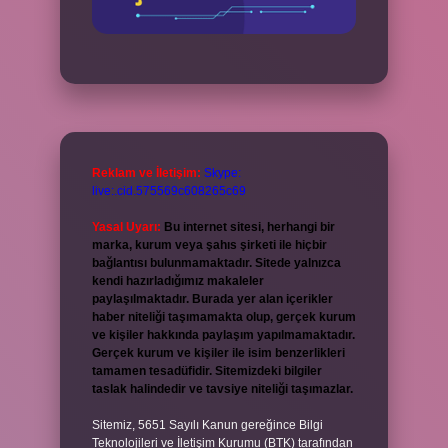
Reklam ve İletişim:
Skype:
live:.cid.575569c608265c69
Yasal Uyarı:
Bu internet sitesi, herhangi bir
marka, kurum veya şahıs şirketi ile hiçbir
bağlantısı bulunmamaktadır. Sitede yalnızca
kendi hazırladığımız makaleler
paylaşılmaktadır. Burada yer alan içerikler
haber niteliği taşımamakta olup, gerçek kurum
ve kişiler hakkında paylaşım yapılmamaktadır.
Gerçek kurum ve kişiler ile isim benzerlikleri
tamamen tesadüfidir. Sitemizdeki bilgiler
taslak halindedir ve tavsiye niteliği taşımazlar.
Sitemiz, 5651 Sayılı Kanun gereğince Bilgi
Teknolojileri ve İletişim Kurumu (BTK) tarafından