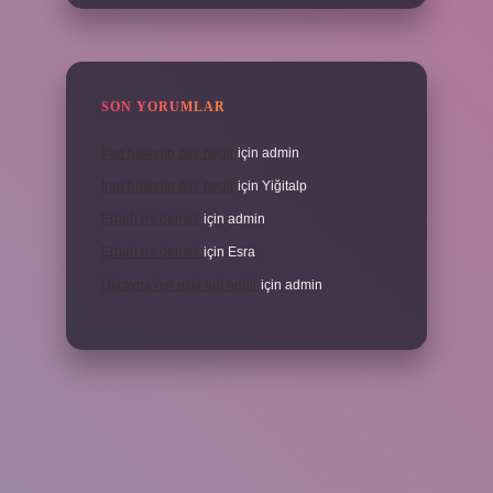
SON YORUMLAR
İran halkının dini nedir
için
admin
İran halkının dini nedir
için
Yiğitalp
Erbah ne demek
için
admin
Erbah ne demek
için
Esra
Ukrayna’nın eski adı nedir
için
admin