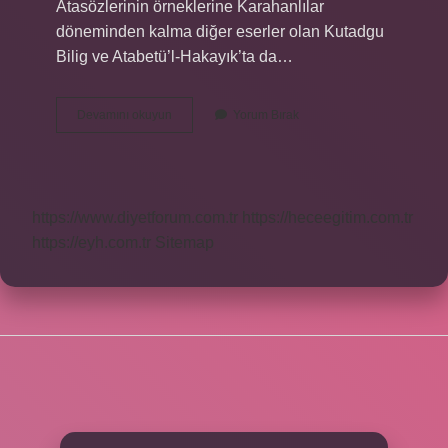
Atasözlerinin örneklerine Karahanlılar
döneminden kalma diğer eserler olan Kutadgu
Bilig ve Atabetü’l-Hakayık’ta da…
Ilk
Devamını okuyun
Yorum Bırak
Atasözünü
Kim
Bulmuştur
https://www.diyetforum.com.tr
https://heceegitim.com.tr
https://eyh.com.tr
Sitemap
SIDEBAR