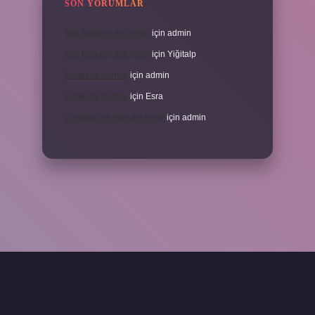
SON YORUMLAR
İran halkının dini nedir
için
admin
İran halkının dini nedir
için
Yiğitalp
Erbah ne demek
için
admin
Erbah ne demek
için
Esra
Ukrayna’nın eski adı nedir
için
admin
ni giriş