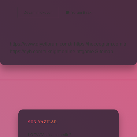
Azımsama
Devamını okuyun
Yorum Bırak
Ne
Demek
Tyt
https://www.diyetforum.com.tr
https://heceegitim.com.tr
https://eyh.com.tr
knight online
nttgame
Sitemap
SIDEBAR
SON YAZILAR
LG TV AV sıfırlama nedir ?