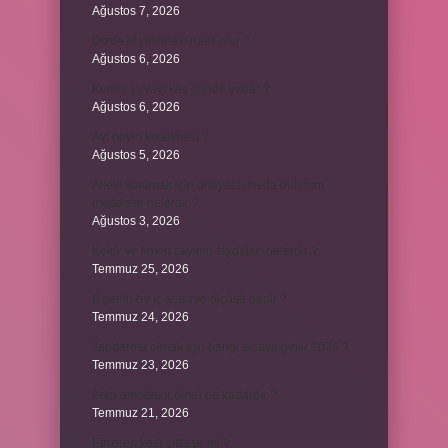
Ağustos 7, 2026
Dizde lif yırtılması nasıl olur ?
Ağustos 6, 2026
Kumru yuvayı kaç günde yapar ?
Ağustos 6, 2026
Avi neyin kısaltması ?
Ağustos 5, 2026
Aileyi korumak için anayasamızda bulunan
maddeler nelerdir ?
Ağustos 3, 2026
Kekik ve limon çayının faydaları nelerdir ?
Temmuz 25, 2026
6 genin bir iç açısının ölçüsü nedir ?
Temmuz 24, 2026
Jandarma olmak için hangi sınava girilir 2024 ?
Temmuz 23, 2026
Arka amortisör ömrü ne kadardır ?
Temmuz 21, 2026
Emziren kedi çiftleşir mi ?