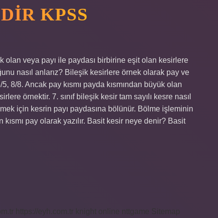
EDIR KPSS
olan veya payı ile paydası birbirine eşit olan kesirlere
duğunu nasıl anlarız? Bileşik kesirlere örnek olarak pay ve
1, 5/5, 8/8. Ancak pay kısmı payda kısmından büyük olan
sirlere örnektir. 7. sınıf bileşik kesir tam sayılı kesre nasıl
türmek için kesrin payı paydasına bölünür. Bölme işleminin
 kısmı pay olarak yazılır. Basit kesir neye denir? Basit
om.tr
https://eyh.com.tr
knight online
nttgame
Sitemap