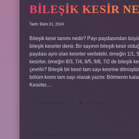
BILEŞIK KESIR N
Tarih: Ekim 31, 2024
Bileşik kesir tanımı nedir? Payı paydasından büyük 
bileşik kesirler denir. Bir sayının bileşik kesir ol
paydası aynı olan kesirler verilebilir, örneğin 1/
kesirler, örneğin 8/3, 7/4, 9/5, 9/8, 7/2 de bileşik ke
çevrilir? Bileşik bir kesri tam sayı kesrine dönüş
bölüm kısmı tam sayı olarak yazılır. Bölmenin kalan
Kesirler…
Bileşik
Devamını okuyun
Yorum Bırak
Kesir
Nedir
Kpss
https://www.diyetforum.com.tr
https://heceegitim.c