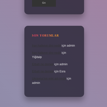
SON YORUMLAR
İran halkının dini nedir
için
admin
İran halkının dini nedir
için
Yiğitalp
Erbah ne demek
için
admin
Erbah ne demek
için
Esra
Ukrayna’nın eski adı nedir
için
admin