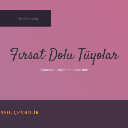
Hakkımızda
Fırsat Dolu Tüyolar
Finansal hikayelerle ilham bul!
NASIL ÇEVRILIR