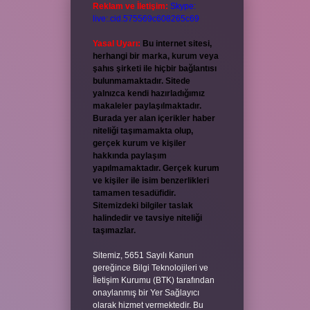
Reklam ve İletişim:
Skype:
live:.cid.575569c608265c69
Yasal Uyarı:
Bu internet sitesi,
herhangi bir marka, kurum veya
şahıs şirketi ile hiçbir bağlantısı
bulunmamaktadır. Sitede
yalnızca kendi hazırladığımız
makaleler paylaşılmaktadır.
Burada yer alan içerikler haber
niteliği taşımamakta olup,
gerçek kurum ve kişiler
hakkında paylaşım
yapılmamaktadır. Gerçek kurum
ve kişiler ile isim benzerlikleri
tamamen tesadüfidir.
Sitemizdeki bilgiler taslak
halindedir ve tavsiye niteliği
taşımazlar.
Sitemiz, 5651 Sayılı Kanun
gereğince Bilgi Teknolojileri ve
İletişim Kurumu (BTK) tarafından
onaylanmış bir Yer Sağlayıcı
olarak hizmet vermektedir. Bu