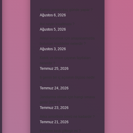
Kumru yuvayı kaç günde yapar ?
Ağustos 6, 2026
Avi neyin kısaltması ?
Ağustos 5, 2026
Aileyi korumak için anayasamızda
bulunan maddeler nelerdir ?
Ağustos 3, 2026
Kekik ve limon çayının faydaları
nelerdir ?
Temmuz 25, 2026
6 genin bir iç açısının ölçüsü nedir
?
Temmuz 24, 2026
Jandarma olmak için hangi sınava
girilir 2024 ?
Temmuz 23, 2026
Arka amortisör ömrü ne kadardır ?
Temmuz 21, 2026
Emziren kedi çiftleşir mi ?