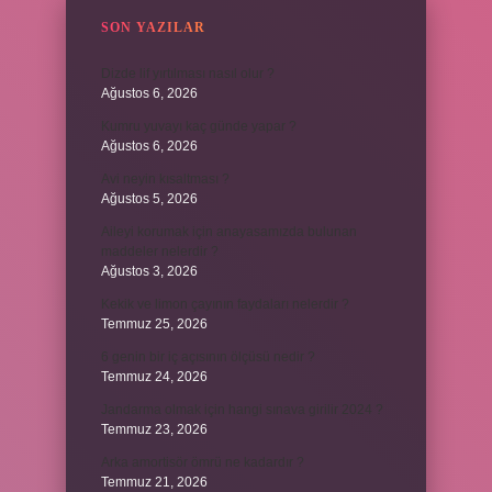
SON YAZILAR
Dizde lif yırtılması nasıl olur ?
Ağustos 6, 2026
Kumru yuvayı kaç günde yapar ?
Ağustos 6, 2026
Avi neyin kısaltması ?
Ağustos 5, 2026
Aileyi korumak için anayasamızda bulunan
maddeler nelerdir ?
Ağustos 3, 2026
Kekik ve limon çayının faydaları nelerdir ?
Temmuz 25, 2026
6 genin bir iç açısının ölçüsü nedir ?
Temmuz 24, 2026
Jandarma olmak için hangi sınava girilir 2024 ?
Temmuz 23, 2026
Arka amortisör ömrü ne kadardır ?
Temmuz 21, 2026