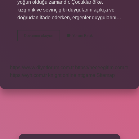
yoğun olduğu zamandır. Çocuklar öfke,
kızgınlık ve sevinç gibi duygularını açıkça ve
doğrudan ifade ederken, ergenler duygularını…
Ergenlik
Devamını okuyun
Yorum Bırak
Dönemi
Özellikleri
Nelerdir
https://www.diyetforum.com.tr
https://heceegitim.com.tr
https://eyh.com.tr
knight online
nttgame
Sitemap
SIDEBAR