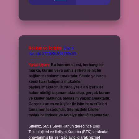
Reklam ve İletişim:
Skype:
live:.cid.575569c608265c69
Yasal Uyarı:
Bu internet sitesi, herhangi bir
marka, kurum veya şahıs şirketi ile hiçbir
bağlantısı bulunmamaktadır. Sitede yalnızca
kendi hazırladığımız makaleler
paylaşılmaktadır. Burada yer alan içerikler
haber niteliği taşımamakta olup, gerçek kurum
ve kişiler hakkında paylaşım yapılmamaktadır.
Gerçek kurum ve kişiler ile isim benzerlikleri
tamamen tesadüfidir. Sitemizdeki bilgiler
taslak halindedir ve tavsiye niteliği taşımazlar.
Sitemiz, 5651 Sayılı Kanun gereğince Bilgi
Teknolojileri ve İletişim Kurumu (BTK) tarafından
onaylanmış bir Yer Sağlayıcı olarak hizmet