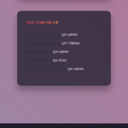
SON YORUMLAR
İran halkının dini nedir
için
admin
İran halkının dini nedir
için
Yiğitalp
Erbah ne demek
için
admin
Erbah ne demek
için
Esra
Ukrayna’nın eski adı nedir
için
admin
ni giriş