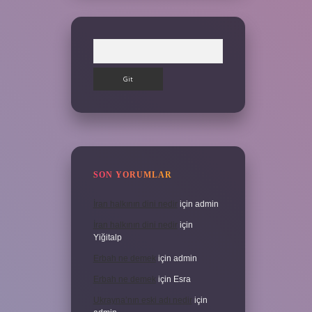
Arama
SON YORUMLAR
İran halkının dini nedir
için
admin
İran halkının dini nedir
için
Yiğitalp
Erbah ne demek
için
admin
Erbah ne demek
için
Esra
Ukrayna’nın eski adı nedir
için