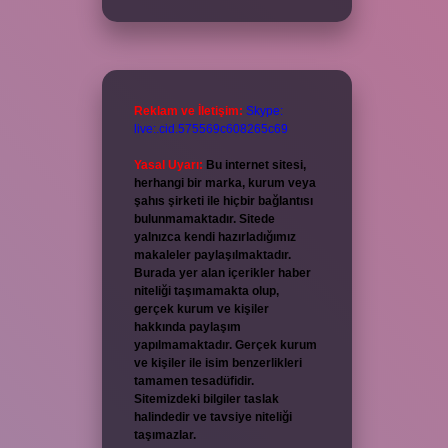
Reklam ve İletişim:
Skype:
live:.cid.575569c608265c69
Yasal Uyarı:
Bu internet sitesi,
herhangi bir marka, kurum veya
şahıs şirketi ile hiçbir bağlantısı
bulunmamaktadır. Sitede
yalnızca kendi hazırladığımız
makaleler paylaşılmaktadır.
Burada yer alan içerikler haber
niteliği taşımamakta olup,
gerçek kurum ve kişiler
hakkında paylaşım
yapılmamaktadır. Gerçek kurum
ve kişiler ile isim benzerlikleri
tamamen tesadüfidir.
Sitemizdeki bilgiler taslak
halindedir ve tavsiye niteliği
taşımazlar.