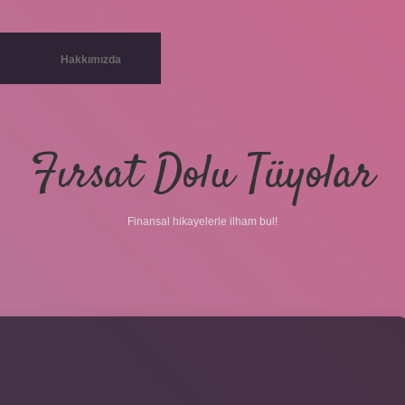
Hakkımızda
Fırsat Dolu Tüyolar
Finansal hikayelerle ilham bul!