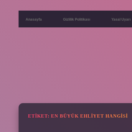
Anasayfa
Gizlilik Politikası
Yasal Uyarı
ETIKET:
EN BÜYÜK EHLIYET HANGISI