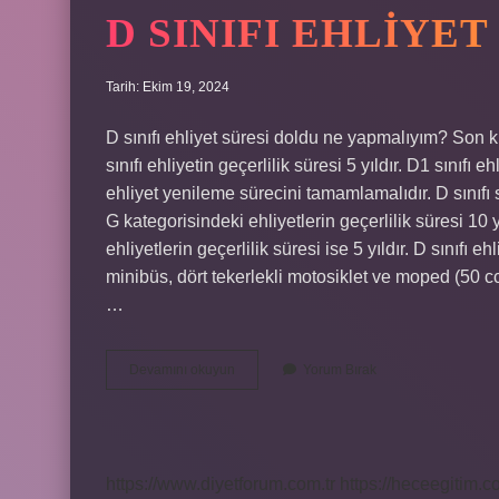
D SINIFI EHLIYET
Tarih: Ekim 19, 2024
D sınıfı ehliyet süresi doldu ne yapmalıyım? Son k
sınıfı ehliyetin geçerlilik süresi 5 yıldır. D1 sını
ehliyet yenileme sürecini tamamlamalıdır. D sınıfı 
G kategorisindeki ehliyetlerin geçerlilik süresi 1
ehliyetlerin geçerlilik süresi ise 5 yıldır. D sınıfı e
minibüs, dört tekerlekli motosiklet ve moped (50 cc
…
D
Devamını okuyun
Yorum Bırak
Sınıfı
Ehliyet
Kaç
Yıl
Geçerli
https://www.diyetforum.com.tr
https://heceegitim.c