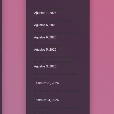
LG TV AV sıfırlama nedir ?
Ağustos 7, 2026
Dizde lif yırtılması nasıl olur ?
Ağustos 6, 2026
Kumru yuvayı kaç günde yapar ?
Ağustos 6, 2026
Avi neyin kısaltması ?
Ağustos 5, 2026
Aileyi korumak için anayasamızda
bulunan maddeler nelerdir ?
Ağustos 3, 2026
Kekik ve limon çayının faydaları
nelerdir ?
Temmuz 25, 2026
6 genin bir iç açısının ölçüsü nedir
?
Temmuz 24, 2026
Jandarma olmak için hangi sınava
girilir 2024 ?