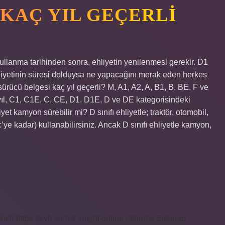
 KAÇ YIL GEÇERLI
ullanma tarihinden sonra, ehliyetin yenilenmesi gerekir. D1
fı ehliyetinin süresi dolduysa ne yapacağını merak eden herkes
sürücü belgesi kaç yıl geçerli? M, A1, A2, A, B1, B, BE, F ve
0 yıl, C1, C1E, C, CE, D1, D1E, D ve DE kategorisindeki
hliyet kamyon sürebilir mi? D sınıfı ehliyetle; traktör, otomobil,
’ye kadar) kullanabilirsiniz. Ancak D sınıfı ehliyetle kamyon,
om.tr
https://eyh.com.tr
knight online
nttgame
Sitemap