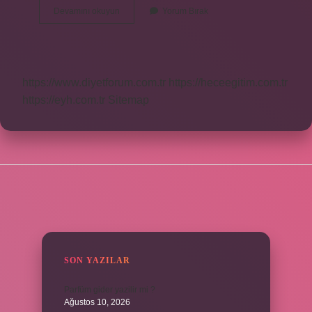
En
Devamını okuyun
Yorum Bırak
Iyi
Dolgu
Hangi
Renk
https://www.diyetforum.com.tr
https://heceegitim.com.tr
https://eyh.com.tr
Sitemap
SIDEBAR
SON YAZILAR
Parfüm gider yazilir mi ?
Ağustos 10, 2026