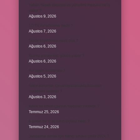
Yaban hayatı ekolojisi ve yönetimi mezunu ne iş
yapar ?
Ağustos 9, 2026
LG TV AV sıfırlama nedir ?
Ağustos 7, 2026
Dizde lif yırtılması nasıl olur ?
Ağustos 6, 2026
Kumru yuvayı kaç günde yapar ?
Ağustos 6, 2026
Avi neyin kısaltması ?
Ağustos 5, 2026
Aileyi korumak için anayasamızda bulunan
maddeler nelerdir ?
Ağustos 3, 2026
Kekik ve limon çayının faydaları nelerdir ?
Temmuz 25, 2026
6 genin bir iç açısının ölçüsü nedir ?
Temmuz 24, 2026
Jandarma olmak için hangi sınava girilir 2024 ?