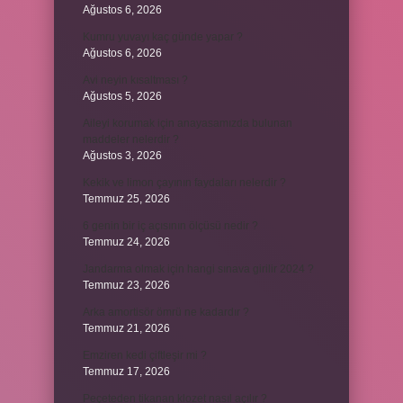
Ağustos 6, 2026
Kumru yuvayı kaç günde yapar ?
Ağustos 6, 2026
Avi neyin kısaltması ?
Ağustos 5, 2026
Aileyi korumak için anayasamızda bulunan
maddeler nelerdir ?
Ağustos 3, 2026
Kekik ve limon çayının faydaları nelerdir ?
Temmuz 25, 2026
6 genin bir iç açısının ölçüsü nedir ?
Temmuz 24, 2026
Jandarma olmak için hangi sınava girilir 2024 ?
Temmuz 23, 2026
Arka amortisör ömrü ne kadardır ?
Temmuz 21, 2026
Emziren kedi çiftleşir mi ?
Temmuz 17, 2026
Peçeteden tikanan klozet nasıl açılır ?