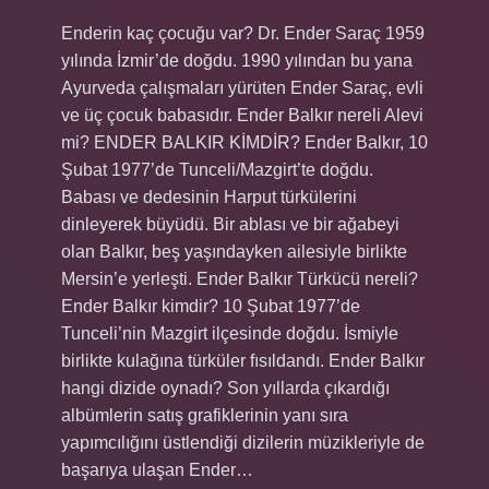
Enderin kaç çocuğu var? Dr. Ender Saraç 1959
yılında İzmir’de doğdu. 1990 yılından bu yana
Ayurveda çalışmaları yürüten Ender Saraç, evli
ve üç çocuk babasıdır. Ender Balkır nereli Alevi
mi? ENDER BALKIR KİMDİR? Ender Balkır, 10
Şubat 1977’de Tunceli/Mazgirt’te doğdu.
Babası ve dedesinin Harput türkülerini
dinleyerek büyüdü. Bir ablası ve bir ağabeyi
olan Balkır, beş yaşındayken ailesiyle birlikte
Mersin’e yerleşti. Ender Balkır Türkücü nereli?
Ender Balkır kimdir? 10 Şubat 1977’de
Tunceli’nin Mazgirt ilçesinde doğdu. İsmiyle
birlikte kulağına türküler fısıldandı. Ender Balkır
hangi dizide oynadı? Son yıllarda çıkardığı
albümlerin satış grafiklerinin yanı sıra
yapımcılığını üstlendiği dizilerin müzikleriyle de
başarıya ulaşan Ender…