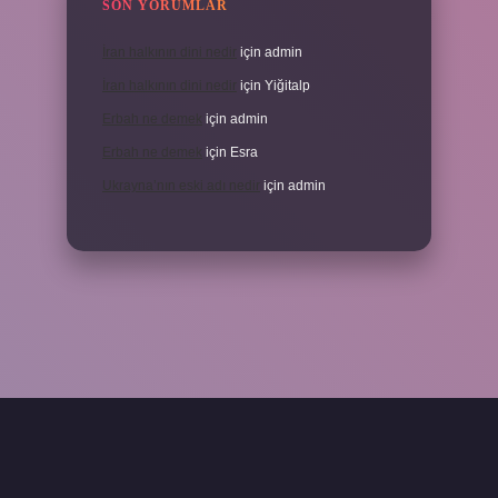
SON YORUMLAR
İran halkının dini nedir
için
admin
İran halkının dini nedir
için
Yiğitalp
Erbah ne demek
için
admin
Erbah ne demek
için
Esra
Ukrayna’nın eski adı nedir
için
admin
eni giriş