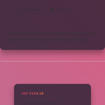
Ender
Devamını okuyun
Yorum Bırak
Balkır
Kaç
Çocuğu
Var
https://www.diyetforum.com.tr
https://heceegitim.com.tr
https://eyh.com.tr
knight online
nttgame
Sitemap
SIDEBAR
SON YAZILAR
Dizde lif yırtılması nasıl olur ?