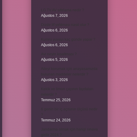
LG TV AV sıfırlama nedir ?
Ağustos 7, 2026
Dizde lif yırtılması nasıl olur ?
Ağustos 6, 2026
Kumru yuvayı kaç günde yapar ?
Ağustos 6, 2026
Avi neyin kısaltması ?
Ağustos 5, 2026
Aileyi korumak için anayasamızda
bulunan maddeler nelerdir ?
Ağustos 3, 2026
Kekik ve limon çayının faydaları
nelerdir ?
Temmuz 25, 2026
6 genin bir iç açısının ölçüsü nedir
?
Temmuz 24, 2026
Jandarma olmak için hangi sınava
girilir 2024 ?