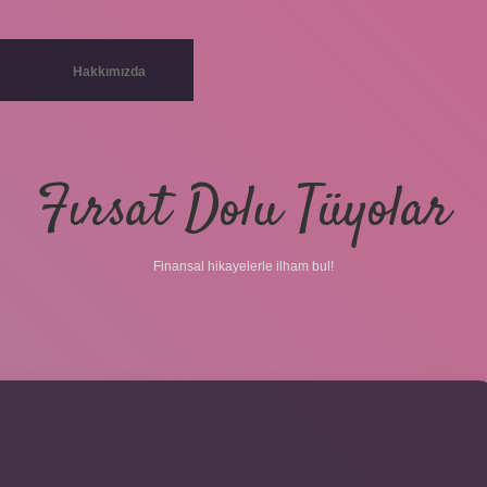
Hakkımızda
Fırsat Dolu Tüyolar
Finansal hikayelerle ilham bul!