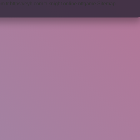
om.tr
https://eyh.com.tr
knight online
nttgame
Sitemap