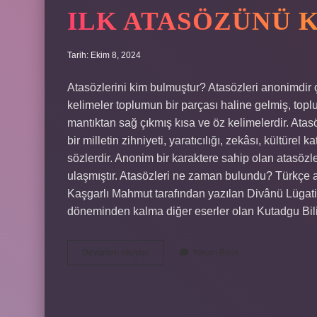
ILK ATASÖZÜNÜ 
Tarih: Ekim 8, 2024
Atasözlerini kim bulmuştur? Atasözleri anonimdir
kelimeler toplumun bir parçası haline gelmiş, top
mantıktan sağ çıkmış kısa ve öz kelimelerdir. Atasöz
bir milletin zihniyeti, yaratıcılığı, zekâsı, kültüre
sözlerdir. Anonim bir karaktere sahip olan atasözl
ulaşmıştır. Atasözleri ne zaman bulundu? Türkçe a
Kaşgarlı Mahmut tarafından yazılan Divânü Lügati’t
döneminden kalma diğer eserler olan Kutadgu Bil
Ilk
Devamını okuyun
Yorum Bırak
Atasözünü
Kim
Bulmuştur