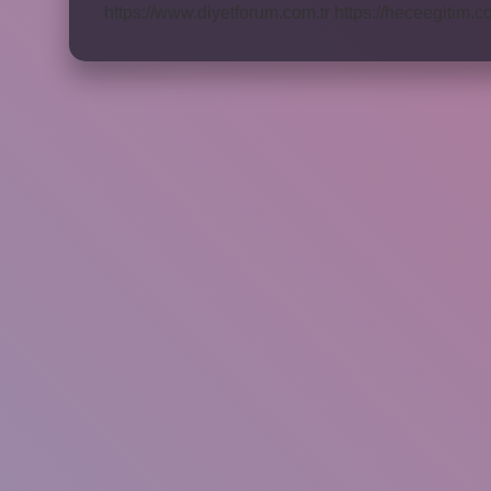
https://www.diyetforum.com.tr
https://heceegitim.c