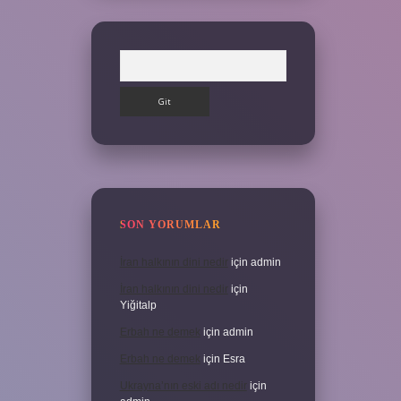
Arama
SON YORUMLAR
İran halkının dini nedir
için
admin
İran halkının dini nedir
için
Yiğitalp
Erbah ne demek
için
admin
Erbah ne demek
için
Esra
Ukrayna’nın eski adı nedir
için