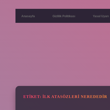
Anasayfa
Gizlilik Politikası
Yasal Uyarı
ETIKET:
İLK ATASÖZLERI NEREDEDIR