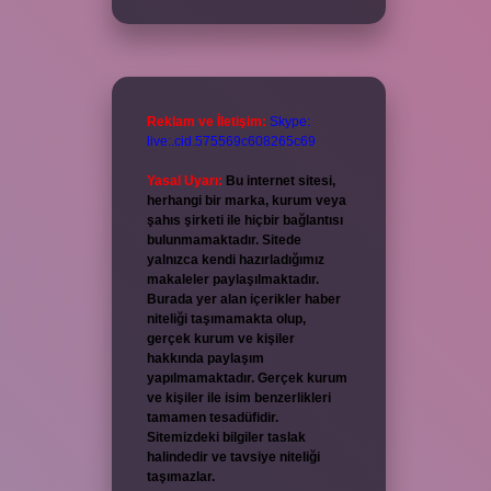
Reklam ve İletişim:
Skype:
live:.cid.575569c608265c69
Yasal Uyarı:
Bu internet sitesi,
herhangi bir marka, kurum veya
şahıs şirketi ile hiçbir bağlantısı
bulunmamaktadır. Sitede
yalnızca kendi hazırladığımız
makaleler paylaşılmaktadır.
Burada yer alan içerikler haber
niteliği taşımamakta olup,
gerçek kurum ve kişiler
hakkında paylaşım
yapılmamaktadır. Gerçek kurum
ve kişiler ile isim benzerlikleri
tamamen tesadüfidir.
Sitemizdeki bilgiler taslak
halindedir ve tavsiye niteliği
taşımazlar.