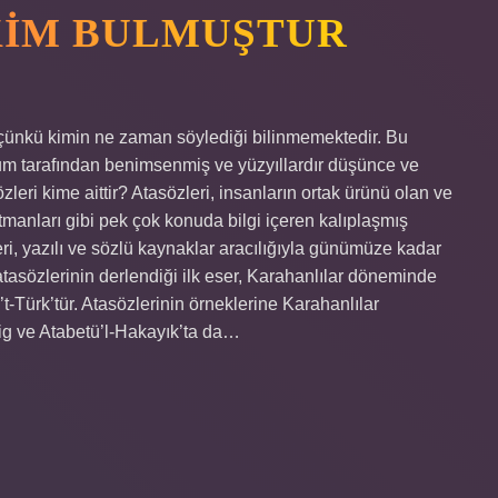
KIM BULMUŞTUR
 çünkü kimin ne zaman söylediği bilinmemektedir. Bu
lum tarafından benimsenmiş ve yüzyıllardır düşünce ve
leri kime aittir? Atasözleri, insanların ortak ürünü olan ve
l katmanları gibi pek çok konuda bilgi içeren kalıplaşmış
eri, yazılı ve sözlü kaynaklar aracılığıyla günümüze kadar
tasözlerinin derlendiği ilk eser, Karahanlılar döneminde
-Türk’tür. Atasözlerinin örneklerine Karahanlılar
ig ve Atabetü’l-Hakayık’ta da…