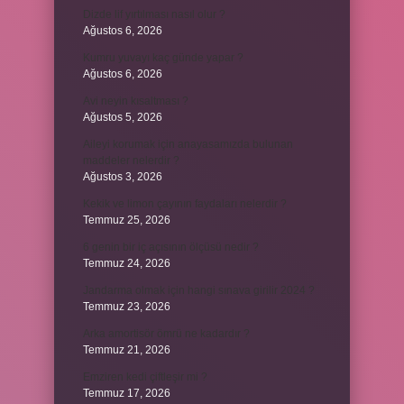
Dizde lif yırtılması nasıl olur ?
Ağustos 6, 2026
Kumru yuvayı kaç günde yapar ?
Ağustos 6, 2026
Avi neyin kısaltması ?
Ağustos 5, 2026
Aileyi korumak için anayasamızda bulunan
maddeler nelerdir ?
Ağustos 3, 2026
Kekik ve limon çayının faydaları nelerdir ?
Temmuz 25, 2026
6 genin bir iç açısının ölçüsü nedir ?
Temmuz 24, 2026
Jandarma olmak için hangi sınava girilir 2024 ?
Temmuz 23, 2026
Arka amortisör ömrü ne kadardır ?
Temmuz 21, 2026
Emziren kedi çiftleşir mi ?
Temmuz 17, 2026