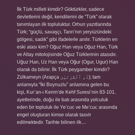
İlk Türk milleti kimdir? Göktürkler, sadece
devletlerini değil, kendilerini de “Türk” olarak
tanımlayan ilk topluluktur. Orhun yazıtlarında
Türk; “güçlü, savaşçı, Tanrı’nın yeryüzündeki
gölgesi, sadık” gibi ifadelerle anılır. Türklerin en
eski atası kim? Oğuz Han veya Oğuz Han, Türk
ve Altay mitolojisinde Oğuz Türklerinin atasıdır.
Uğuz Han, Uz Han veya Oğur (Ogur, Ugur) Han
olarak da bilinir. İlk Türk peygamber kimdir?
Zülkarneyn (Arapça ذُو ٱلْقَرْنَيْن); tam
anlamıyla “İki Boynuzlu” anlamına gelen bu
kişi, Kur’an-ı Kerim’de Kehf Suresi’nin 83-101.
ayetlerinde, doğu ile batı arasında yolculuk
eden bir topluluk ile Ye’cuc ve Me’cuc arasında
engel oluşturan kimse olarak tasvir
edilmektedir. Tarihte bilinen ilk…