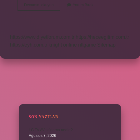
Ilk
Devamını okuyun
Yorum Bırak
Türk
Kim
https://www.diyetforum.com.tr
https://heceegitim.com.tr
https://eyh.com.tr
knight online
nttgame
Sitemap
SIDEBAR
SON YAZILAR
LG TV AV sıfırlama nedir ?
Ağustos 7, 2026