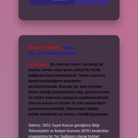
Reklam ve İletişim:
Skype:
live:.cid.575569c608265c69
Yasal Uyarı:
Bu internet sitesi, herhangi bir
marka, kurum veya şahıs şirketi ile hiçbir
bağlantısı bulunmamaktadır. Sitede yalnızca
kendi hazırladığımız makaleler
paylaşılmaktadır. Burada yer alan içerikler
haber niteliği taşımamakta olup, gerçek kurum
ve kişiler hakkında paylaşım yapılmamaktadır.
Gerçek kurum ve kişiler ile isim benzerlikleri
tamamen tesadüfidir. Sitemizdeki bilgiler
taslak halindedir ve tavsiye niteliği taşımazlar.
Sitemiz, 5651 Sayılı Kanun gereğince Bilgi
Teknolojileri ve İletişim Kurumu (BTK) tarafından
onaylanmış bir Yer Sağlayıcı olarak hizmet