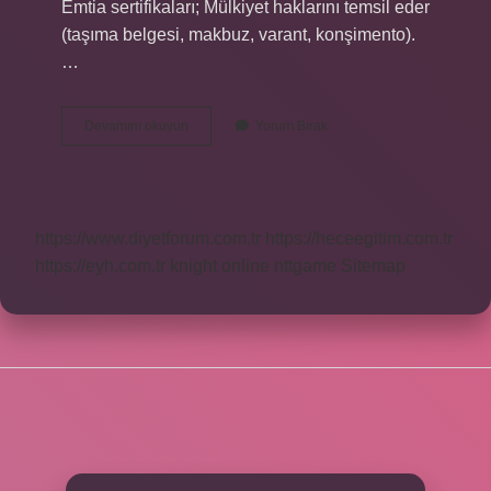
Emtia sertifikaları; Mülkiyet haklarını temsil eder
(taşıma belgesi, makbuz, varant, konşimento).
…
Illetten
Devamını okuyun
Yorum Bırak
Mücerret
Ne
Demek
Hukuk
https://www.diyetforum.com.tr
https://heceegitim.com.tr
https://eyh.com.tr
knight online
nttgame
Sitemap
SIDEBAR