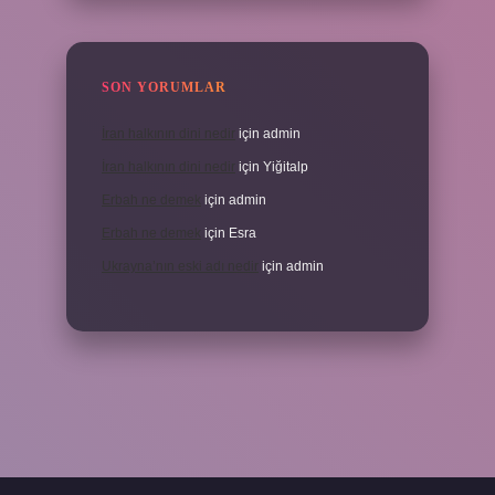
SON YORUMLAR
İran halkının dini nedir
için
admin
İran halkının dini nedir
için
Yiğitalp
Erbah ne demek
için
admin
Erbah ne demek
için
Esra
Ukrayna’nın eski adı nedir
için
admin
ni giriş