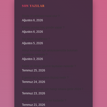
SON YAZILAR
Dizde lif yırtılması nasıl olur ?
Ağustos 6, 2026
Kumru yuvayı kaç günde yapar ?
Ağustos 6, 2026
Avi neyin kısaltması ?
Ağustos 5, 2026
Aileyi korumak için anayasamızda bulunan
maddeler nelerdir ?
Ağustos 3, 2026
Kekik ve limon çayının faydaları nelerdir ?
Temmuz 25, 2026
6 genin bir iç açısının ölçüsü nedir ?
Temmuz 24, 2026
Jandarma olmak için hangi sınava girilir 2024 ?
Temmuz 23, 2026
Arka amortisör ömrü ne kadardır ?
Temmuz 21, 2026