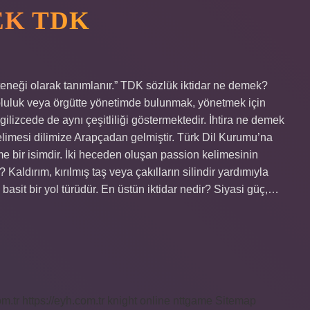
EK TDK
teneği olarak tanımlanır.” TDK sözlük iktidar ne demek?
opluluk veya örgütte yönetimde bulunmak, yönetmek için
lizcede de aynı çeşitliliği göstermektedir. İhtira ne demek
limesi dilimize Arapçadan gelmiştir. Türk Dil Kurumu’na
e bir isimdir. İki heceden oluşan passion kelimesinin
aldırım, kırılmış taş veya çakılların silindir yardımıyla
 basit bir yol türüdür. En üstün iktidar nedir? Siyasi güç,…
om.tr
https://eyh.com.tr
knight online
nttgame
Sitemap