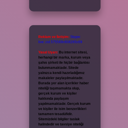
Reklam ve İletişim:
Skype:
live:.cid.575569c608265c69
Yasal Uyarı:
Bu internet sitesi,
herhangi bir marka, kurum veya
şahıs şirketi ile hiçbir bağlantısı
bulunmamaktadır. Sitede
yalnızca kendi hazırladığımız
makaleler paylaşılmaktadır.
Burada yer alan içerikler haber
niteliği taşımamakta olup,
gerçek kurum ve kişiler
hakkında paylaşım
yapılmamaktadır. Gerçek kurum
ve kişiler ile isim benzerlikleri
tamamen tesadüfidir.
Sitemizdeki bilgiler taslak
halindedir ve tavsiye niteliği