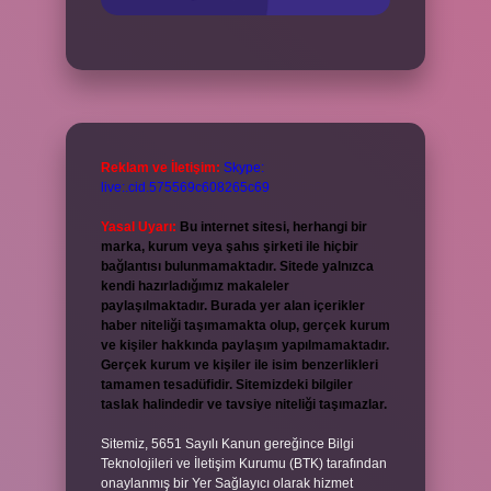
Reklam ve İletişim:
Skype:
live:.cid.575569c608265c69
Yasal Uyarı:
Bu internet sitesi, herhangi bir
marka, kurum veya şahıs şirketi ile hiçbir
bağlantısı bulunmamaktadır. Sitede yalnızca
kendi hazırladığımız makaleler
paylaşılmaktadır. Burada yer alan içerikler
haber niteliği taşımamakta olup, gerçek kurum
ve kişiler hakkında paylaşım yapılmamaktadır.
Gerçek kurum ve kişiler ile isim benzerlikleri
tamamen tesadüfidir. Sitemizdeki bilgiler
taslak halindedir ve tavsiye niteliği taşımazlar.
Sitemiz, 5651 Sayılı Kanun gereğince Bilgi
Teknolojileri ve İletişim Kurumu (BTK) tarafından
onaylanmış bir Yer Sağlayıcı olarak hizmet