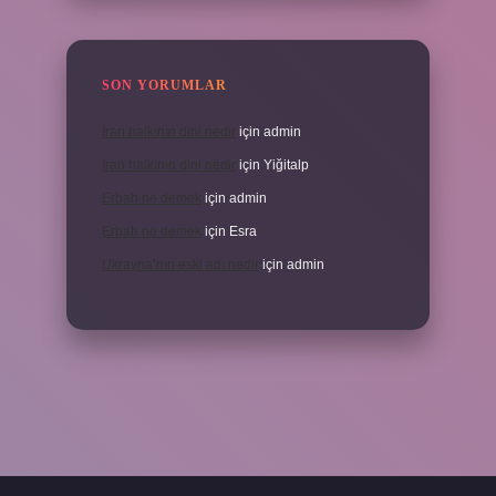
SON YORUMLAR
İran halkının dini nedir
için
admin
İran halkının dini nedir
için
Yiğitalp
Erbah ne demek
için
admin
Erbah ne demek
için
Esra
Ukrayna’nın eski adı nedir
için
admin
eni giriş