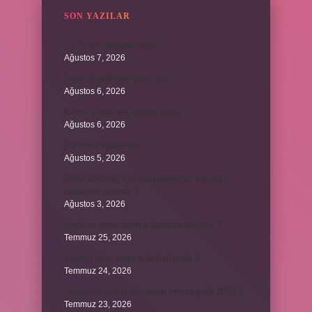
SON YAZILAR
LG TV AV sıfırlama nedir ?
Ağustos 7, 2026
Dizde lif yırtılması nasıl olur ?
Ağustos 6, 2026
Kumru yuvayı kaç günde yapar ?
Ağustos 6, 2026
Avi neyin kısaltması ?
Ağustos 5, 2026
Aileyi korumak için anayasamızda bulunan
maddeler nelerdir ?
Ağustos 3, 2026
Kekik ve limon çayının faydaları nelerdir ?
Temmuz 25, 2026
6 genin bir iç açısının ölçüsü nedir ?
Temmuz 24, 2026
Jandarma olmak için hangi sınava girilir 2024 ?
Temmuz 23, 2026