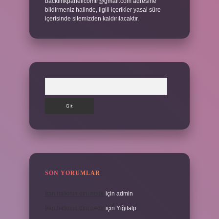
backlinkpanelicomtr@gmail.com
adresine
bildirmeniz halinde, ilgili içerikler yasal süre
içerisinde sitemizden kaldırılacaktır.
Arama
SON YORUMLAR
İran halkının dini nedir
için
admin
İran halkının dini nedir
için
Yiğitalp