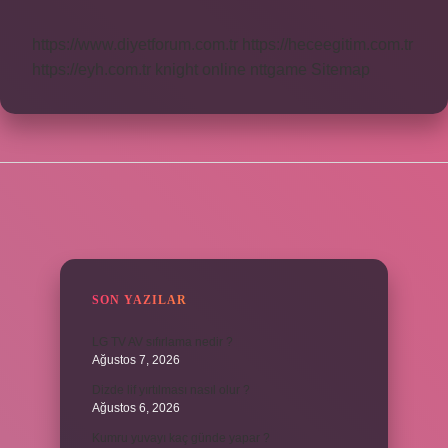
https://www.diyetforum.com.tr
https://heceegitim.com.tr
https://eyh.com.tr
knight online
nttgame
Sitemap
SIDEBAR
SON YAZILAR
LG TV AV sıfırlama nedir ?
Ağustos 7, 2026
Dizde lif yırtılması nasıl olur ?
Ağustos 6, 2026
Kumru yuvayı kaç günde yapar ?