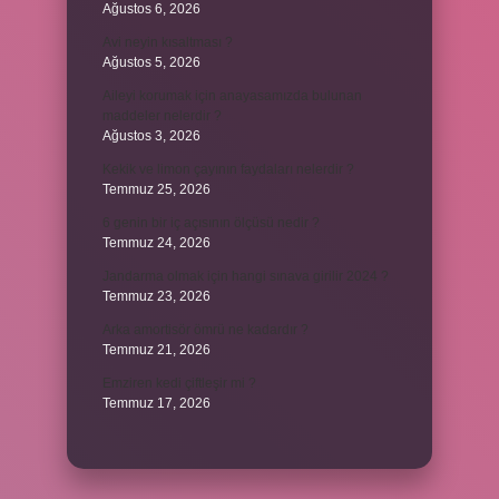
Ağustos 6, 2026
Avi neyin kısaltması ?
Ağustos 5, 2026
Aileyi korumak için anayasamızda bulunan
maddeler nelerdir ?
Ağustos 3, 2026
Kekik ve limon çayının faydaları nelerdir ?
Temmuz 25, 2026
6 genin bir iç açısının ölçüsü nedir ?
Temmuz 24, 2026
Jandarma olmak için hangi sınava girilir 2024 ?
Temmuz 23, 2026
Arka amortisör ömrü ne kadardır ?
Temmuz 21, 2026
Emziren kedi çiftleşir mi ?
Temmuz 17, 2026