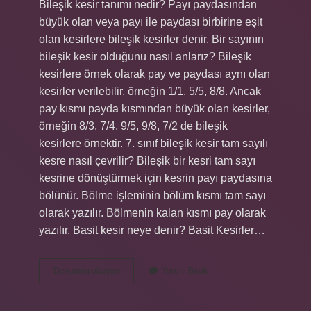
Bileşik kesir tanımı nedir? Payı paydasından
büyük olan veya payı ile paydası birbirine eşit
olan kesirlere bileşik kesirler denir. Bir sayının
bileşik kesir olduğunu nasıl anlarız? Bileşik
kesirlere örnek olarak pay ve paydası aynı olan
kesirler verilebilir, örneğin 1/1, 5/5, 8/8. Ancak
pay kısmı payda kısmından büyük olan kesirler,
örneğin 8/3, 7/4, 9/5, 9/8, 7/2 de bileşik
kesirlere örnektir. 7. sınıf bileşik kesir tam sayılı
kesre nasıl çevrilir? Bileşik bir kesri tam sayı
kesrine dönüştürmek için kesrin payı paydasına
bölünür. Bölme işleminin bölüm kısmı tam sayı
olarak yazılır. Bölmenin kalan kısmı pay olarak
yazılır. Basit kesir neye denir? Basit Kesirler…
Bileşik
Devamını okuyun
Yorum Bırak
Kesir
Nedir
Kpss