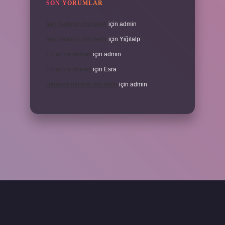
SON YORUMLAR
İran halkının dini nedir
için
admin
İran halkının dini nedir
için
Yiğitalp
Erbah ne demek
için
admin
Erbah ne demek
için
Esra
Ukrayna’nın eski adı nedir
için
admin
ni giriş