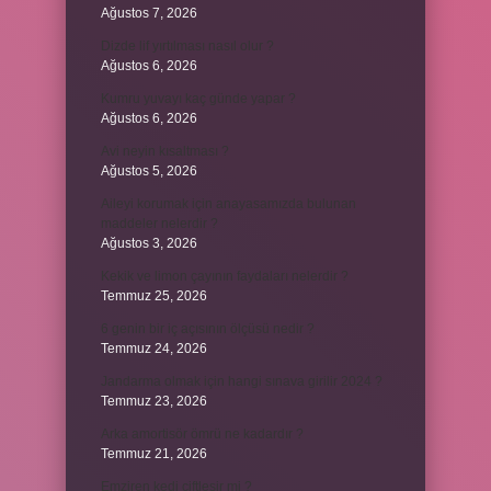
Ağustos 7, 2026
Dizde lif yırtılması nasıl olur ?
Ağustos 6, 2026
Kumru yuvayı kaç günde yapar ?
Ağustos 6, 2026
Avi neyin kısaltması ?
Ağustos 5, 2026
Aileyi korumak için anayasamızda bulunan
maddeler nelerdir ?
Ağustos 3, 2026
Kekik ve limon çayının faydaları nelerdir ?
Temmuz 25, 2026
6 genin bir iç açısının ölçüsü nedir ?
Temmuz 24, 2026
Jandarma olmak için hangi sınava girilir 2024 ?
Temmuz 23, 2026
Arka amortisör ömrü ne kadardır ?
Temmuz 21, 2026
Emziren kedi çiftleşir mi ?