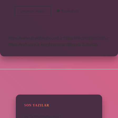
Ihtidar
Devamını okuyun
Yorum Bırak
Ne
Demek
Tdk
https://www.diyetforum.com.tr
https://heceegitim.com.tr
https://eyh.com.tr
knight online
nttgame
Sitemap
SIDEBAR
SON YAZILAR
LG TV AV sıfırlama nedir ?