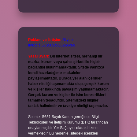
Reklam ve İletişim:
Skype:
live:.cid.575569c608265c69
Yasal Uyarı:
Bu internet sitesi, herhangi bir
marka, kurum veya şahıs şirketi ile hiçbir
bağlantısı bulunmamaktadır. Sitede yalnızca
kendi hazırladığımız makaleler
paylaşılmaktadır. Burada yer alan içerikler
haber niteliği taşımamakta olup, gerçek kurum
ve kişiler hakkında paylaşım yapılmamaktadır.
Gerçek kurum ve kişiler ile isim benzerlikleri
tamamen tesadüfidir. Sitemizdeki bilgiler
taslak halindedir ve tavsiye niteliği taşımazlar.
Sitemiz, 5651 Sayılı Kanun gereğince Bilgi
Teknolojileri ve İletişim Kurumu (BTK) tarafından
onaylanmış bir Yer Sağlayıcı olarak hizmet
vermektedir. Bu nedenle, sitedeki içerikleri