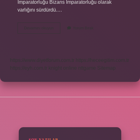
İmparatorluğu Bizans İmparatorluğu olarak
varlığını sürdürdü.…
Bizans
Devamını okuyun
Yorum Bırak
Dönemi
Hangi
Yıllar
https://www.diyetforum.com.tr
https://heceegitim.com.tr
https://eyh.com.tr
knight online
nttgame
Sitemap
SIDEBAR