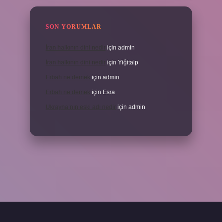
SON YORUMLAR
İran halkının dini nedir
için
admin
İran halkının dini nedir
için
Yiğitalp
Erbah ne demek
için
admin
Erbah ne demek
için
Esra
Ukrayna’nın eski adı nedir
için
admin
ni giriş