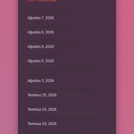
SON YAZILAR
LG TV AV sıfırlama nedir ?
Ağustos 7, 2026
Dizde lif yırtılması nasıl olur ?
Ağustos 6, 2026
Kumru yuvayı kaç günde yapar ?
Ağustos 6, 2026
Avi neyin kısaltması ?
Ağustos 5, 2026
Aileyi korumak için anayasamızda bulunan
maddeler nelerdir ?
Ağustos 3, 2026
Kekik ve limon çayının faydaları nelerdir ?
Temmuz 25, 2026
6 genin bir iç açısının ölçüsü nedir ?
Temmuz 24, 2026
Jandarma olmak için hangi sınava girilir 2024 ?
Temmuz 23, 2026
Arka amortisör ömrü ne kadardır ?