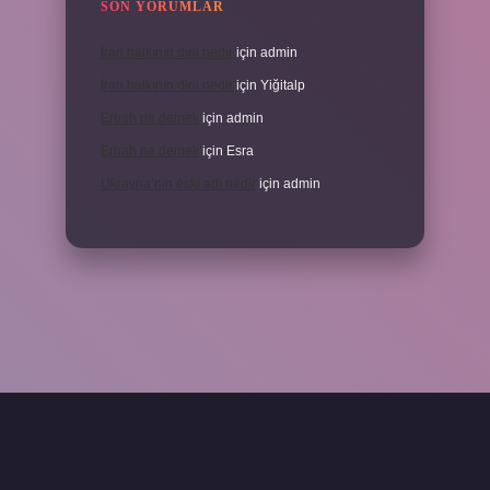
SON YORUMLAR
İran halkının dini nedir
için
admin
İran halkının dini nedir
için
Yiğitalp
Erbah ne demek
için
admin
Erbah ne demek
için
Esra
Ukrayna’nın eski adı nedir
için
admin
ni giriş