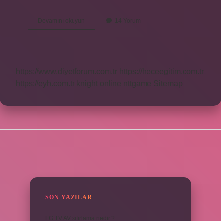
Alan
Devamını okuyun
14 Yorum
sembolü
nedir
https://www.diyetforum.com.tr
https://heceegitim.com.tr
https://eyh.com.tr
knight online
nttgame
Sitemap
SIDEBAR
SON YAZILAR
LG TV AV sıfırlama nedir ?