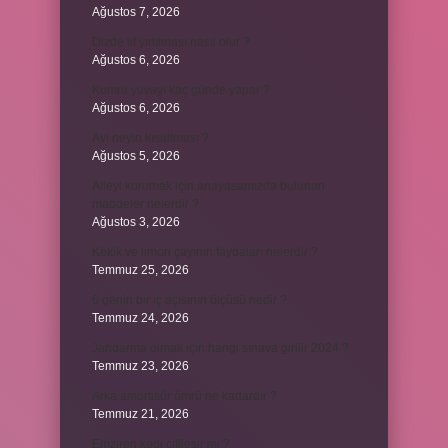
Ağustos 7, 2026
Dizde lif yırtılması nasıl olur ?
Ağustos 6, 2026
Kumru yuvayı kaç günde yapar ?
Ağustos 6, 2026
Avi neyin kısaltması ?
Ağustos 5, 2026
Aileyi korumak için anayasamızda bulunan
maddeler nelerdir ?
Ağustos 3, 2026
Kekik ve limon çayının faydaları nelerdir ?
Temmuz 25, 2026
6 genin bir iç açısının ölçüsü nedir ?
Temmuz 24, 2026
Jandarma olmak için hangi sınava girilir 2024 ?
Temmuz 23, 2026
Arka amortisör ömrü ne kadardır ?
Temmuz 21, 2026
Emziren kedi çiftleşir mi ?