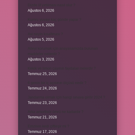
Dizde lif yırtılması nasıl olur ?
Ağustos 6, 2026
Kumru yuvayı kaç günde yapar ?
Ağustos 6, 2026
Avi neyin kısaltması ?
Ağustos 5, 2026
Aileyi korumak için anayasamızda bulunan
maddeler nelerdir ?
Ağustos 3, 2026
Kekik ve limon çayının faydaları nelerdir ?
Temmuz 25, 2026
6 genin bir iç açısının ölçüsü nedir ?
Temmuz 24, 2026
Jandarma olmak için hangi sınava girilir 2024 ?
Temmuz 23, 2026
Arka amortisör ömrü ne kadardır ?
Temmuz 21, 2026
Emziren kedi çiftleşir mi ?
Temmuz 17, 2026