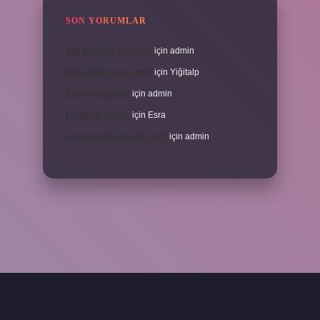
SON YORUMLAR
İran halkının dini nedir
için
admin
İran halkının dini nedir
için
Yiğitalp
Erbah ne demek
için
admin
Erbah ne demek
için
Esra
Ukrayna’nın eski adı nedir
için
admin
ni giriş