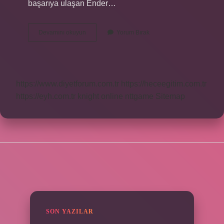
başarıya ulaşan Ender…
Ender
Devamını okuyun
Yorum Bırak
Balkır
Kaç
Çocuğu
Var
https://www.diyetforum.com.tr
https://heceegitim.com.tr
https://eyh.com.tr
knight online
nttgame
Sitemap
SIDEBAR
SON YAZILAR