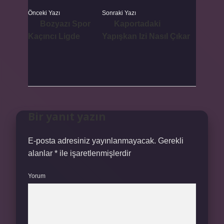
Önceki Yazı
Sonraki Yazı
Bozyazı Spor
Kaportadaki
Kaçıncı Ligde
Yapışkan Izi Nasıl Çıkar
Bir yanıt yazın
E-posta adresiniz yayınlanmayacak.
Gerekli
alanlar
*
ile işaretlenmişlerdir
Yorum