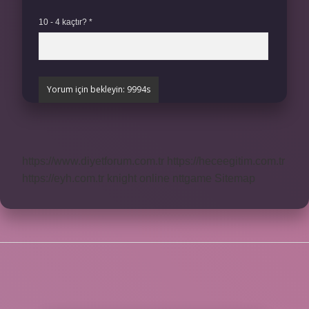
10 - 4 kaçtır?
*
https://www.diyetforum.com.tr
https://heceegitim.com.tr
https://eyh.com.tr
knight online
nttgame
Sitemap
SIDEBAR