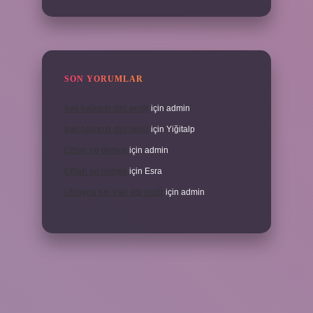
SON YORUMLAR
İran halkının dini nedir
için
admin
İran halkının dini nedir
için
Yiğitalp
Erbah ne demek
için
admin
Erbah ne demek
için
Esra
Ukrayna’nın eski adı nedir
için
admin