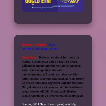
Reklam ve İletişim:
Skype:
live:.cid.575569c608265c69
Yasal Uyarı:
Bu internet sitesi, herhangi bir
marka, kurum veya şahıs şirketi ile hiçbir
bağlantısı bulunmamaktadır. Sitede yalnızca
kendi hazırladığımız makaleler
paylaşılmaktadır. Burada yer alan içerikler
haber niteliği taşımamakta olup, gerçek kurum
ve kişiler hakkında paylaşım yapılmamaktadır.
Gerçek kurum ve kişiler ile isim benzerlikleri
tamamen tesadüfidir. Sitemizdeki bilgiler
taslak halindedir ve tavsiye niteliği taşımazlar.
Sitemiz, 5651 Sayılı Kanun gereğince Bilgi