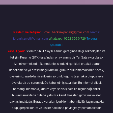
elexbetgiris.org/
betbox giriş
betexper yeni giriş
Reklam ve İletişim:
E-mail:
backlinkpaneli@gmail.com
Teams:
forumhizmeti@gmail.com
Whatsapp: 0262 606 0 726
Telegram:
@karabul
Yasal Uyarı:
Sitemiz, 5651 Sayılı Kanun gereğince Bilgi Teknolojileri ve
İletişim Kurumu (BTK) tarafından onaylanmış bir Yer Sağlayıcı olarak
hizmet vermektedir. Bu nedenle, sitedeki içerikleri proaktif olarak
denetleme veya araştırma yükümlülüğümüz bulunmamaktadır. Ancak,
üyelerimiz yazdıkları içeriklerin sorumluluğunu taşımakta olup, siteye
üye olarak bu sorumluluğu kabul etmiş sayılırlar. Bu internet sitesi,
herhangi bir marka, kurum veya şahıs şirketi ile hiçbir bağlantısı
bulunmamaktadır. Sitede yalnızca kendi hazırladığımız makaleler
paylaşılmaktadır. Burada yer alan içerikler haber niteliği taşımamakta
olup, gerçek kurum ve kişiler hakkında paylaşım yapılmamaktadır.