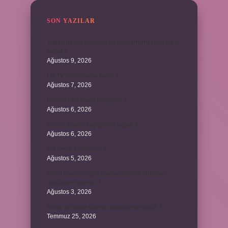
SON YAZILAR
Yaban hayatı ekolojisi ve yönetimi mezunu ne iş
yapar ?
Ağustos 9, 2026
LG TV AV sıfırlama nedir ?
Ağustos 7, 2026
Dizde lif yırtılması nasıl olur ?
Ağustos 6, 2026
Kumru yuvayı kaç günde yapar ?
Ağustos 6, 2026
Avi neyin kısaltması ?
Ağustos 5, 2026
Aileyi korumak için anayasamızda bulunan
maddeler nelerdir ?
Ağustos 3, 2026
Kekik ve limon çayının faydaları nelerdir ?
Temmuz 25, 2026