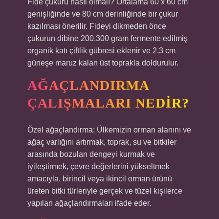
Fide çukuru nasıl olmalı? Ortalama 60 x 60 cm
genişliğinde ve 80 cm derinliğinde bir çukur
kazılması önerilir. Fideyi dikmeden önce
çukurun dibine 200.300 gram fermente edilmiş
organik katı çiftlik gübresi eklenir ve 2,3 cm
güneşe maruz kalan üst toprakla doldurulur.
AĞAÇLANDIRMA
ÇALIŞMALARI NEDIR?
Özel ağaçlandırma; Ülkemizin orman alanını ve
ağaç varlığını artırmak, toprak, su ve bitkiler
arasında bozulan dengeyi kurmak ve
iyileştirmek, çevre değerlerini yükseltmek
amacıyla, birincil veya ikincil orman ürünü
üreten bitki türleriyle gerçek ve tüzel kişilerce
yapılan ağaçlandırmaları ifade eder.