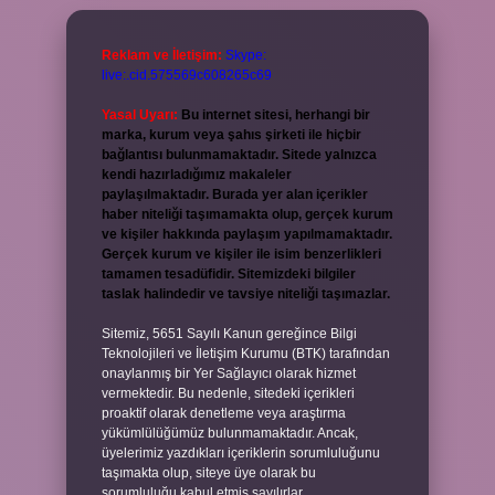
Reklam ve İletişim:
Skype:
live:.cid.575569c608265c69
Yasal Uyarı:
Bu internet sitesi, herhangi bir
marka, kurum veya şahıs şirketi ile hiçbir
bağlantısı bulunmamaktadır. Sitede yalnızca
kendi hazırladığımız makaleler
paylaşılmaktadır. Burada yer alan içerikler
haber niteliği taşımamakta olup, gerçek kurum
ve kişiler hakkında paylaşım yapılmamaktadır.
Gerçek kurum ve kişiler ile isim benzerlikleri
tamamen tesadüfidir. Sitemizdeki bilgiler
taslak halindedir ve tavsiye niteliği taşımazlar.
Sitemiz, 5651 Sayılı Kanun gereğince Bilgi
Teknolojileri ve İletişim Kurumu (BTK) tarafından
onaylanmış bir Yer Sağlayıcı olarak hizmet
vermektedir. Bu nedenle, sitedeki içerikleri
proaktif olarak denetleme veya araştırma
yükümlülüğümüz bulunmamaktadır. Ancak,
üyelerimiz yazdıkları içeriklerin sorumluluğunu
taşımakta olup, siteye üye olarak bu
sorumluluğu kabul etmiş sayılırlar.