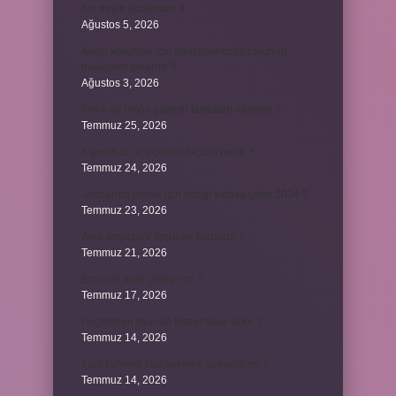
Avi neyin kısaltması ?
Ağustos 5, 2026
Aileyi korumak için anayasamızda bulunan
maddeler nelerdir ?
Ağustos 3, 2026
Kekik ve limon çayının faydaları nelerdir ?
Temmuz 25, 2026
6 genin bir iç açısının ölçüsü nedir ?
Temmuz 24, 2026
Jandarma olmak için hangi sınava girilir 2024 ?
Temmuz 23, 2026
Arka amortisör ömrü ne kadardır ?
Temmuz 21, 2026
Emziren kedi çiftleşir mi ?
Temmuz 17, 2026
Peçeteden tikanan klozet nasıl açılır ?
Temmuz 14, 2026
Türk kahvesi kan şekerini yükseltir mi ?
Temmuz 14, 2026