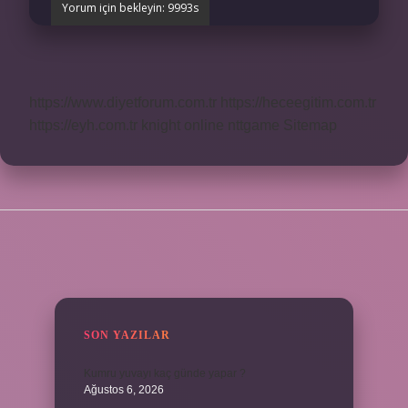
https://www.diyetforum.com.tr
https://heceegitim.com.tr
https://eyh.com.tr
knight online
nttgame
Sitemap
SIDEBAR
SON YAZILAR
Kumru yuvayı kaç günde yapar ?
Ağustos 6, 2026