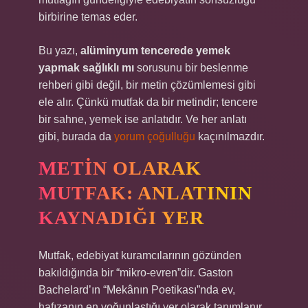
birbirine temas eder.
Bu yazı,
alüminyum tencerede yemek
yapmak sağlıklı mı
sorusunu bir beslenme
rehberi gibi değil, bir metin çözümlemesi gibi
ele alır. Çünkü mutfak da bir metindir; tencere
bir sahne, yemek ise anlatıdır. Ve her anlatı
gibi, burada da
yorum çoğulluğu
kaçınılmazdır.
METIN OLARAK
MUTFAK: ANLATININ
KAYNADIĞI YER
Mutfak, edebiyat kuramcılarının gözünden
bakıldığında bir “mikro-evren”dir. Gaston
Bachelard’ın “Mekânın Poetikası”nda ev,
hafızanın en yoğunlaştığı yer olarak tanımlanır.