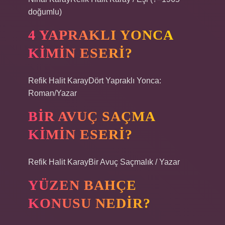
doğumlu)
4 YAPRAKLI YONCA
KIMIN ESERI?
Refik Halit KarayDört Yapraklı Yonca:
Roman/Yazar
BIR AVUÇ SAÇMA
KIMIN ESERI?
Refik Halit KarayBir Avuç Saçmalık / Yazar
YÜZEN BAHÇE
KONUSU NEDIR?