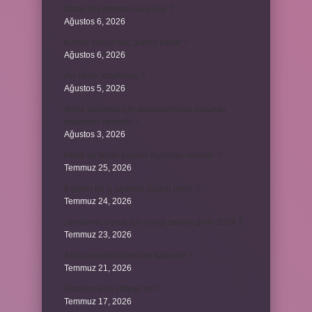
Dizde lif yırtılması nasıl olur ?
Ağustos 6, 2026
Kumru yuvayı kaç günde yapar ?
Ağustos 6, 2026
Avi neyin kısaltması ?
Ağustos 5, 2026
Aileyi korumak için anayasamızda bulunan
maddeler nelerdir ?
Ağustos 3, 2026
Kekik ve limon çayının faydaları nelerdir ?
Temmuz 25, 2026
6 genin bir iç açısının ölçüsü nedir ?
Temmuz 24, 2026
Jandarma olmak için hangi sınava girilir 2024 ?
Temmuz 23, 2026
Arka amortisör ömrü ne kadardır ?
Temmuz 21, 2026
Emziren kedi çiftleşir mi ?
Temmuz 17, 2026