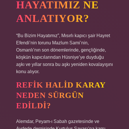
HAYATIMIZ NE
ANLATIYOR?
“Bu Bizim Hayatımız”, Mısırlı kapıcı şair Hayret
Efendi’nin torunu Mazlum Sami’nin,
Osmanlı’nın son dönemlerinde, gençliğinde,
köşkün kapıcılarından Hüsniye’ye duyduğu
aşkı ve yıllar sonra bu aşkı yeniden kovalayışını
konu alıyor.
REFIK HALID KARAY
NEDEN SÜRGÜN
EDILDI?
Alemdar, Peyam-ı Sabah gazetesinde ve
Aydede dergisinde Kurtuluş Savaşı’na karşı