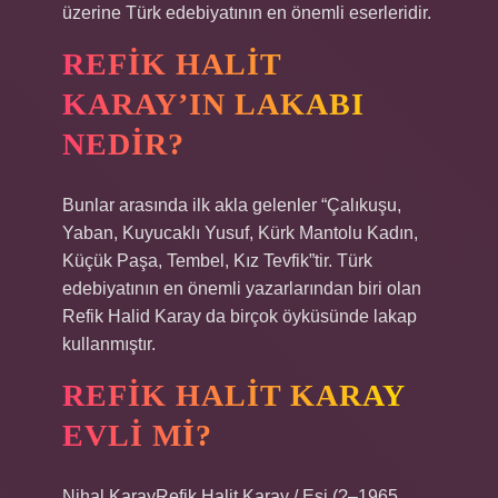
üzerine Türk edebiyatının en önemli eserleridir.
REFIK HALIT
KARAY’IN LAKABI
NEDIR?
Bunlar arasında ilk akla gelenler “Çalıkuşu,
Yaban, Kuyucaklı Yusuf, Kürk Mantolu Kadın,
Küçük Paşa, Tembel, Kız Tevfik”tir. Türk
edebiyatının en önemli yazarlarından biri olan
Refik Halid Karay da birçok öyküsünde lakap
kullanmıştır.
REFIK HALIT KARAY
EVLI MI?
Nihal KarayRefik Halit Karay / Eşi (?–1965