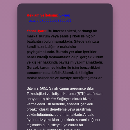
Reklam ve İletişim:
Skype:
live:.cid.575569c608265c69
Yasal Uyarı:
Bu internet sitesi, herhangi bir
marka, kurum veya şahıs şirketi ile hiçbir
bağlantısı bulunmamaktadır. Sitede yalnızca
kendi hazırladığımız makaleler
paylaşılmaktadır. Burada yer alan içerikler
haber niteliği taşımamakta olup, gerçek kurum
ve kişiler hakkında paylaşım yapılmamaktadır.
Gerçek kurum ve kişiler ile isim benzerlikleri
tamamen tesadüfidir. Sitemizdeki bilgiler
taslak halindedir ve tavsiye niteliği taşımazlar.
Sitemiz, 5651 Sayılı Kanun gereğince Bilgi
Teknolojileri ve İletişim Kurumu (BTK) tarafından
onaylanmış bir Yer Sağlayıcı olarak hizmet
vermektedir. Bu nedenle, sitedeki içerikleri
proaktif olarak denetleme veya araştırma
yükümlülüğümüz bulunmamaktadır. Ancak,
üyelerimiz yazdıkları içeriklerin sorumluluğunu
taşımakta olup, siteye üye olarak bu