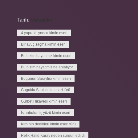
Tarih:
Makaleler
4 yapraklı yonca kimin eseri
Bir avuç saçma kimin eseri
Bu bizim hayatımız kimin eseri
Bu bizim hayatımız ne anlatıyor
Bugünün Saraylısı kimin eseri
Guguklu Saat kimin eseri türü
Gurbet Hikayesi kimin eseri
İstanbulun iç yüzü kimin eseri
Kirpinin dedikleri kimin eseri türü
Refik Halid Karay neden sürgün edildi