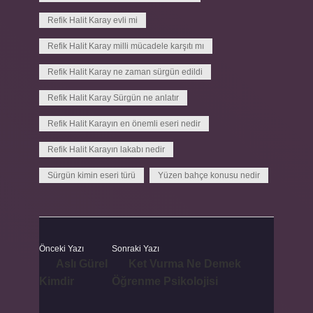
Refik Halit Karay evli mi
Refik Halit Karay milli mücadele karşıtı mı
Refik Halit Karay ne zaman sürgün edildi
Refik Halit Karay Sürgün ne anlatır
Refik Halit Karayın en önemli eseri nedir
Refik Halit Karayın lakabı nedir
Sürgün kimin eseri türü
Yüzen bahçe konusu nedir
Önceki Yazı
Sonraki Yazı
Aslı Gürel
Ket Vurma Ne Demek
Kimdir
Öğrenme Psikolojisi