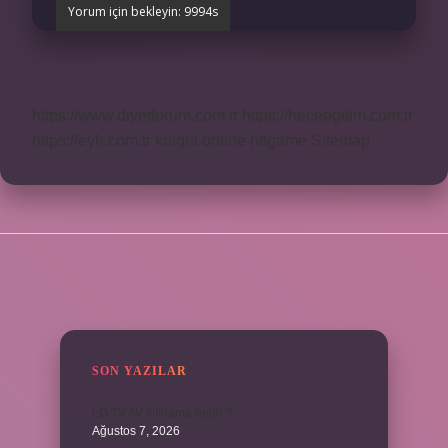
https://www.diyetforum.com.tr
https://heceegitim.com.tr
https://eyh.com.tr
knight online
nttgame
Sitemap
SIDEBAR
SON YAZILAR
LG TV AV sıfırlama nedir ?
Ağustos 7, 2026