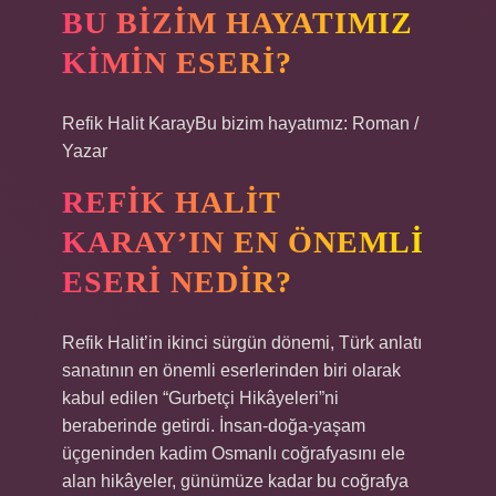
BU BIZIM HAYATIMIZ
KIMIN ESERI?
Refik Halit KarayBu bizim hayatımız: Roman /
Yazar
REFIK HALIT
KARAY’IN EN ÖNEMLI
ESERI NEDIR?
Refik Halit’in ikinci sürgün dönemi, Türk anlatı
sanatının en önemli eserlerinden biri olarak
kabul edilen “Gurbetçi Hikâyeleri”ni
beraberinde getirdi. İnsan-doğa-yaşam
üçgeninden kadim Osmanlı coğrafyasını ele
alan hikâyeler, günümüze kadar bu coğrafya