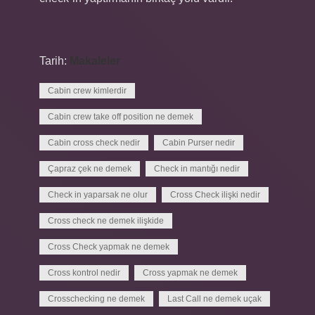
Tarih:
Makaleler
Cabin crew kimlerdir
Cabin crew take off position ne demek
Cabin cross check nedir
Cabin Purser nedir
Çapraz çek ne demek
Check in mantığı nedir
Check in yaparsak ne olur
Cross Check ilişki nedir
Cross check ne demek ilişkide
Cross Check yapmak ne demek
Cross kontrol nedir
Cross yapmak ne demek
Crosschecking ne demek
Last Call ne demek uçak