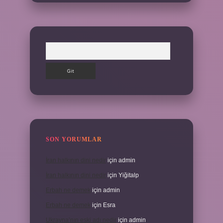
Arama
SON YORUMLAR
İran halkının dini nedir
için
admin
İran halkının dini nedir
için
Yiğitalp
Erbah ne demek
için
admin
Erbah ne demek
için
Esra
Ukrayna’nın eski adı nedir
için
admin