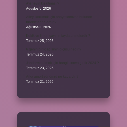
Avi neyin kısaltması ?
Ağustos 5, 2026
Aileyi korumak için anayasamızda bulunan
maddeler nelerdir ?
Ağustos 3, 2026
Kekik ve limon çayının faydaları nelerdir ?
Temmuz 25, 2026
6 genin bir iç açısının ölçüsü nedir ?
Temmuz 24, 2026
Jandarma olmak için hangi sınava girilir 2024 ?
Temmuz 23, 2026
Arka amortisör ömrü ne kadardır ?
Temmuz 21, 2026