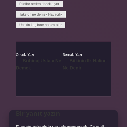
Pilotlar neden check diyor
Take off ne demek Havacılık
Uçakta kaç tane hostes olur
Önceki Yazı
Sonraki Yazı
Bobinaj Ustası Ne
Bitkinin Ilk Haline
Demek
Ne Denir
Bir yanıt yazın