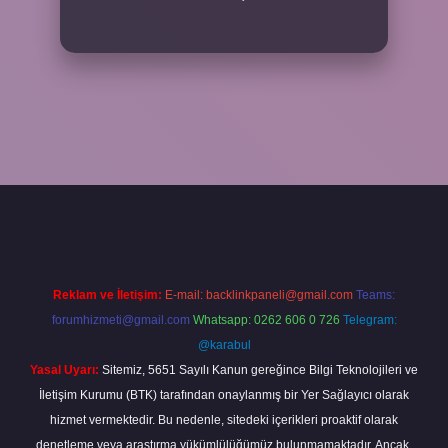
/elexbetgiris.org/
betbox giriş
betexper yeni giriş
Reklam ve İletişim:
E-mail:
backlinkpaneli@gmail.com
Teams:
forumhizmeti@gmail.com
Whatsapp: 0262 606 0 726
Telegram:
@karabul
Yasal Uyarı:
Sitemiz, 5651 Sayılı Kanun gereğince Bilgi Teknolojileri ve
İletişim Kurumu (BTK) tarafından onaylanmış bir Yer Sağlayıcı olarak
hizmet vermektedir. Bu nedenle, sitedeki içerikleri proaktif olarak
denetleme veya araştırma yükümlülüğümüz bulunmamaktadır. Ancak,