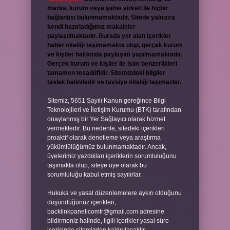
marka, kurum veya şahıs şirketi ile hiçbir
bağlantısı bulunmamaktadır. Sitede yalnızca
kendi hazırladığımız makaleler
paylaşılmaktadır. Burada yer alan içerikler
haber niteliği taşımamakta olup, gerçek kurum
ve kişiler hakkında paylaşım yapılmamaktadır.
Gerçek kurum ve kişiler ile isim benzerlikleri
tamamen tesadüfidir. Sitemizdeki bilgiler
taslak halindedir ve tavsiye niteliği taşımazlar.
Sitemiz, 5651 Sayılı Kanun gereğince Bilgi
Teknolojileri ve İletişim Kurumu (BTK) tarafından
onaylanmış bir Yer Sağlayıcı olarak hizmet
vermektedir. Bu nedenle, sitedeki içerikleri
proaktif olarak denetleme veya araştırma
yükümlülüğümüz bulunmamaktadır. Ancak,
üyelerimiz yazdıkları içeriklerin sorumluluğunu
taşımakta olup, siteye üye olarak bu
sorumluluğu kabul etmiş sayılırlar.
Hukuka ve yasal düzenlemelere aykırı olduğunu
düşündüğünüz içerikleri,
backlinkpanelicomtr@gmail.com
adresine
bildirmeniz halinde, ilgili içerikler yasal süre