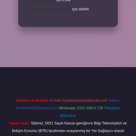
Erbah ne demek
için
Esra
Ukrayna’nın eski adı nedir
için
admin
xper yeni giriş
Reklam ve İletişim:
E-mail:
backlinkpaneli@gmail.com
Teams:
forumhizmeti@gmail.com
Whatsapp: 0262 606 0 726
Telegram:
@karabul
Yasal Uyarı:
Sitemiz, 5651 Sayılı Kanun gereğince Bilgi Teknolojileri ve
İletişim Kurumu (BTK) tarafından onaylanmış bir Yer Sağlayıcı olarak