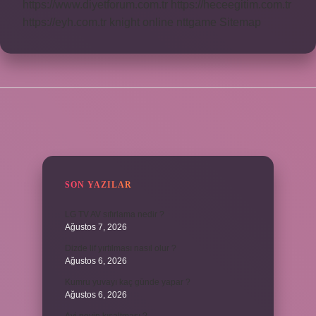
https://www.diyetforum.com.tr
https://heceegitim.com.tr
https://eyh.com.tr
knight online
nttgame
Sitemap
SIDEBAR
SON YAZILAR
LG TV AV sıfırlama nedir ?
Ağustos 7, 2026
Dizde lif yırtılması nasıl olur ?
Ağustos 6, 2026
Kumru yuvayı kaç günde yapar ?
Ağustos 6, 2026