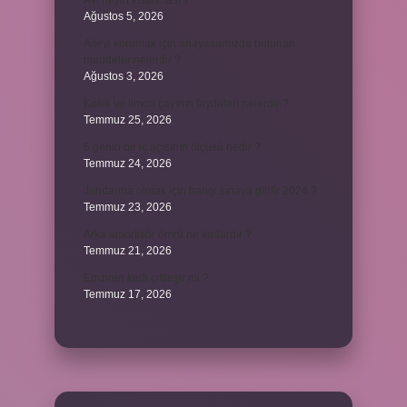
Avi neyin kısaltması ?
Ağustos 5, 2026
Aileyi korumak için anayasamızda bulunan
maddeler nelerdir ?
Ağustos 3, 2026
Kekik ve limon çayının faydaları nelerdir ?
Temmuz 25, 2026
6 genin bir iç açısının ölçüsü nedir ?
Temmuz 24, 2026
Jandarma olmak için hangi sınava girilir 2024 ?
Temmuz 23, 2026
Arka amortisör ömrü ne kadardır ?
Temmuz 21, 2026
Emziren kedi çiftleşir mi ?
Temmuz 17, 2026