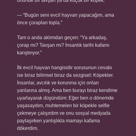
önünde bir tavşan ya da küçük bir köpek:
— “Bugün seni evcil hayvan yapacağım, ama
önce çorapları topla.”
Tam o anda aklımdan geçen: “Ya arkadaş,
çorap mı? Tavşan mı? İnsanlık tarihi kafamı
karıştırıyor.”
İlk evcil hayvan hangisidir sorusunun cevabı
ise biraz bilimsel biraz da sezgisel: Köpekler.
İnsanlar, avcılık ve korunma için onları
yanlarına almış. Ama ben burayı biraz kendime
uyarlayarak düşündüm: Eğer ben o dönemde
yaşasaydım, muhtemelen bir köpekle selfie
çekmeye çalışırdım ve onu sosyal medyada
paylaşırken yanlışlıkla mamayı kafama
dökerdim.