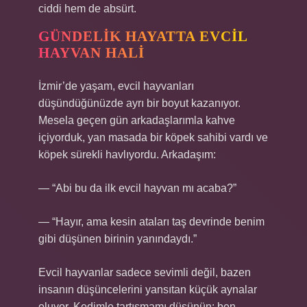
ciddi hem de absürt.
GÜNDELIK HAYATTA EVCIL
HAYVAN HALI
İzmir’de yaşam, evcil hayvanları
düşündüğünüzde ayrı bir boyut kazanıyor.
Mesela geçen gün arkadaşlarımla kahve
içiyorduk, yan masada bir köpek sahibi vardı ve
köpek sürekli havlıyordu. Arkadaşım:
— “Abi bu da ilk evcil hayvan mı acaba?”
— “Hayır, ama kesin ataları taş devrinde benim
gibi düşünen birinin yanındaydı.”
Evcil hayvanlar sadece sevimli değil, bazen
insanın düşüncelerini yansıtan küçük aynalar
oluyor. Kedimle tartışmamı düşünün: ben