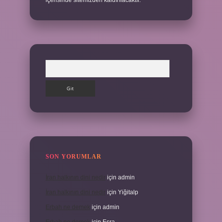
içerisinde sitemizden kaldırılacaktır.
Arama
SON YORUMLAR
İran halkının dini nedir
için
admin
İran halkının dini nedir
için
Yiğitalp
Erbah ne demek
için
admin