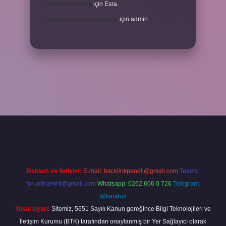
Erbah ne demek
için
Esra
Ukrayna’nın eski adı nedir
için
admin
i giriş
Reklam ve İletişim:
E-mail:
backlinkpaneli@gmail.com
Teams:
forumhizmeti@gmail.com
Whatsapp: 0262 606 0 726
Telegram:
@karabul
Yasal Uyarı:
Sitemiz, 5651 Sayılı Kanun gereğince Bilgi Teknolojileri ve
İletişim Kurumu (BTK) tarafından onaylanmış bir Yer Sağlayıcı olarak