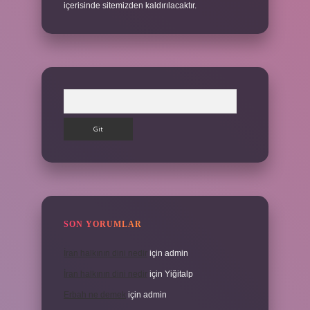
içerisinde sitemizden kaldırılacaktır.
Arama
SON YORUMLAR
İran halkının dini nedir
için
admin
İran halkının dini nedir
için
Yiğitalp
Erbah ne demek
için
admin