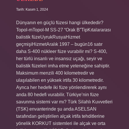
Tarih: Kasım 1, 2024
Dünyanın en güçlü füzesi hangi ülkededir?
Topol-mTopol-M SS-27 “Orak B”TipKıtalararası
balistik füzeUyrukRusyaHizmet
geçmişiHizmetAralık 1997 – bugün16 satır
daha S-400 nükleer füze vurabilir mi? S-400,
her türlü insanlı ve insansız uçağı, seyir ve
balistik füzeleri imha etme yeteneğine sahiptir.
Maksimum menzili 400 kilometredir ve
ulaşılabilen en yüksek irtifa 30 kilometredir.
Ayrıca her hedefe iki füze yönlendirerek aynı
anda 80 hedefi vurabilir. Türkiye’nin füze
savunma sistemi var mı? Türk Silahlı Kuvvetleri
(TSK) envanterinde şu anda ASELSAN
tarafından geliştirilen alçak irtifa tehditlerine
yönelik KORKUT sistemleri ile alçak ve orta