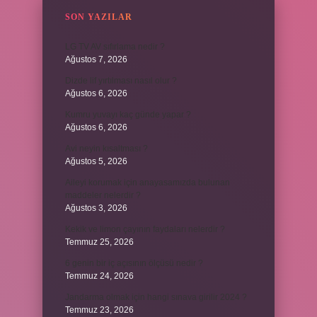
SON YAZILAR
LG TV AV sıfırlama nedir ?
Ağustos 7, 2026
Dizde lif yırtılması nasıl olur ?
Ağustos 6, 2026
Kumru yuvayı kaç günde yapar ?
Ağustos 6, 2026
Avi neyin kısaltması ?
Ağustos 5, 2026
Aileyi korumak için anayasamızda bulunan
maddeler nelerdir ?
Ağustos 3, 2026
Kekik ve limon çayının faydaları nelerdir ?
Temmuz 25, 2026
6 genin bir iç açısının ölçüsü nedir ?
Temmuz 24, 2026
Jandarma olmak için hangi sınava girilir 2024 ?
Temmuz 23, 2026