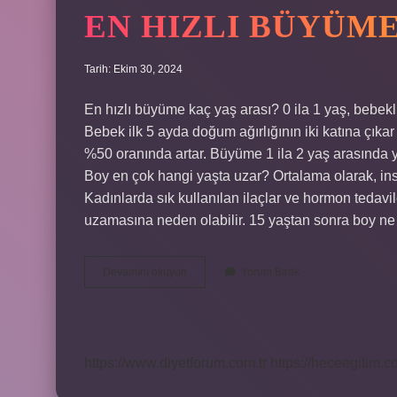
EN HIZLI BÜYÜM
Tarih: Ekim 30, 2024
En hızlı büyüme kaç yaş arası? 0 ila 1 yaş, bebekl
Bebek ilk 5 ayda doğum ağırlığının iki katına çıkar 
%50 oranında artar. Büyüme 1 ila 2 yaş arasında ya
Boy en çok hangi yaşta uzar? Ortalama olarak, in
Kadınlarda sık kullanılan ilaçlar ve hormon tedavi
uzamasına neden olabilir. 15 yaştan sonra boy n
En
Devamını okuyun
Yorum Bırak
Hızlı
Büyüme
Ne
Zaman
Olur
https://www.diyetforum.com.tr
https://heceegitim.c