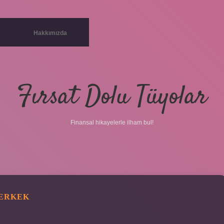
Hakkımızda
Fırsat Dolu Tüyolar
Finansal hikayelerle ilham bul!
 ERKEK