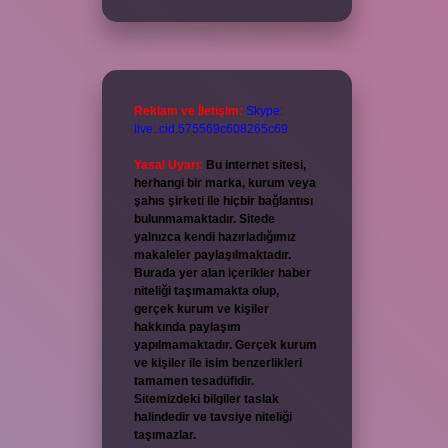
Reklam ve İletişim:
Skype:
live:.cid.575569c608265c69
Yasal Uyarı:
Bu internet sitesi,
herhangi bir marka, kurum veya
şahıs şirketi ile hiçbir bağlantısı
bulunmamaktadır. Sitede
yalnızca kendi hazırladığımız
makaleler paylaşılmaktadır.
Burada yer alan içerikler haber
niteliği taşımamakta olup,
gerçek kurum ve kişiler
hakkında paylaşım
yapılmamaktadır. Gerçek kurum
ve kişiler ile isim benzerlikleri
tamamen tesadüfidir.
Sitemizdeki bilgiler taslak
halindedir ve tavsiye niteliği
taşımazlar.