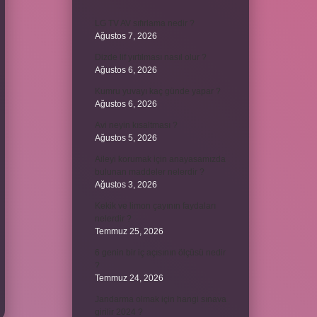
LG TV AV sıfırlama nedir ?
Ağustos 7, 2026
Dizde lif yırtılması nasıl olur ?
Ağustos 6, 2026
Kumru yuvayı kaç günde yapar ?
Ağustos 6, 2026
Avi neyin kısaltması ?
Ağustos 5, 2026
Aileyi korumak için anayasamızda
bulunan maddeler nelerdir ?
Ağustos 3, 2026
Kekik ve limon çayının faydaları
nelerdir ?
Temmuz 25, 2026
6 genin bir iç açısının ölçüsü nedir
?
Temmuz 24, 2026
Jandarma olmak için hangi sınava
girilir 2024 ?