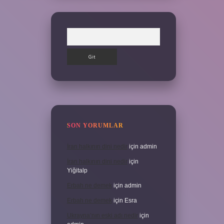
Arama
SON YORUMLAR
İran halkının dini nedir
için
admin
İran halkının dini nedir
için
Yiğitalp
Erbah ne demek
için
admin
Erbah ne demek
için
Esra
Ukrayna’nın eski adı nedir
için