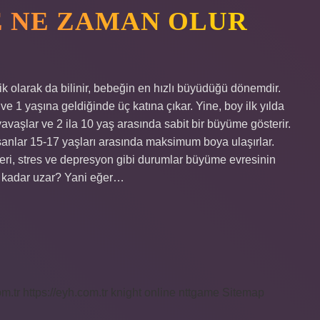
E NE ZAMAN OLUR
ik olarak da bilinir, bebeğin en hızlı büyüdüğü dönemdir.
ve 1 yaşına geldiğinde üç katına çıkar. Yine, boy ilk yılda
vaşlar ve 2 ila 10 yaş arasında sabit bir büyüme gösterir.
sanlar 15-17 yaşları arasında maksimum boya ulaşırlar.
leri, stres ve depresyon gibi durumlar büyüme evresinin
e kadar uzar? Yani eğer…
om.tr
https://eyh.com.tr
knight online
nttgame
Sitemap