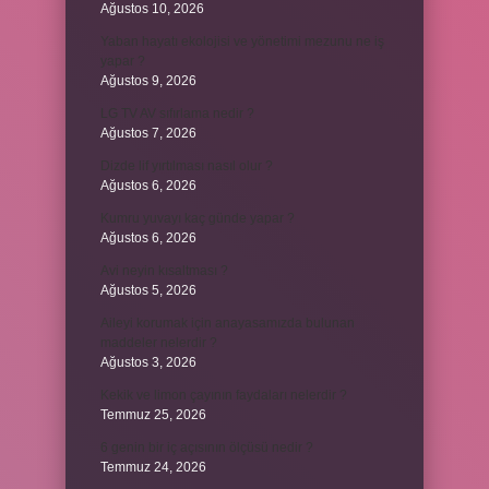
Ağustos 10, 2026
Yaban hayatı ekolojisi ve yönetimi mezunu ne iş
yapar ?
Ağustos 9, 2026
LG TV AV sıfırlama nedir ?
Ağustos 7, 2026
Dizde lif yırtılması nasıl olur ?
Ağustos 6, 2026
Kumru yuvayı kaç günde yapar ?
Ağustos 6, 2026
Avi neyin kısaltması ?
Ağustos 5, 2026
Aileyi korumak için anayasamızda bulunan
maddeler nelerdir ?
Ağustos 3, 2026
Kekik ve limon çayının faydaları nelerdir ?
Temmuz 25, 2026
6 genin bir iç açısının ölçüsü nedir ?
Temmuz 24, 2026