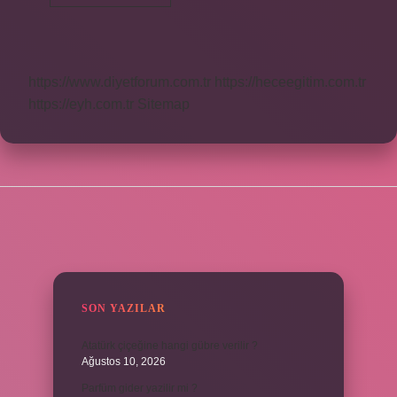
Hızlı
Büyüme
Ne
Zaman
Olur
https://www.diyetforum.com.tr
https://heceegitim.com.tr
https://eyh.com.tr
Sitemap
SIDEBAR
SON YAZILAR
Atatürk çiçeğine hangi gübre verilir ?
Ağustos 10, 2026
Parfüm gider yazilir mi ?