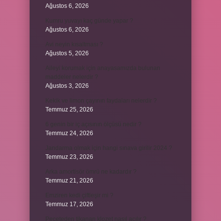
Ağustos 6, 2026
Kumru yuvayı kaç günde yapar ?
Ağustos 6, 2026
Avi neyin kısaltması ?
Ağustos 5, 2026
Aileyi korumak için anayasamızda bulunan
maddeler nelerdir ?
Ağustos 3, 2026
Kekik ve limon çayının faydaları nelerdir ?
Temmuz 25, 2026
6 genin bir iç açısının ölçüsü nedir ?
Temmuz 24, 2026
Jandarma olmak için hangi sınava girilir 2024 ?
Temmuz 23, 2026
Arka amortisör ömrü ne kadardır ?
Temmuz 21, 2026
Emziren kedi çiftleşir mi ?
Temmuz 17, 2026
Peçeteden tikanan klozet nasıl açılır ?