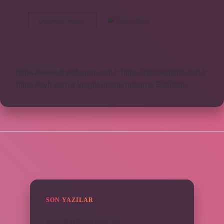
Cayma
Devamını okuyun
Yorum Bırak
Hakkı
Kaç
Ay
https://www.diyetforum.com.tr
https://heceegitim.com.tr
https://eyh.com.tr
knight online
nttgame
Sitemap
SIDEBAR
SON YAZILAR
Dizde lif yırtılması nasıl olur ?