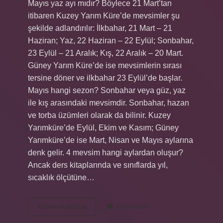
Mayıs yaz ayı mıdır? Böylece 21 Mart’tan
itibaren Kuzey Yarım Küre’de mevsimler şu
şekilde adlandırılır: İlkbahar, 21 Mart – 21
Haziran; Yaz, 22 Haziran – 22 Eylül; Sonbahar,
23 Eylül – 21 Aralık; Kış, 22 Aralık – 20 Mart.
Güney Yarım Küre’de ise mevsimlerin sırası
tersine döner ve ilkbahar 23 Eylül’de başlar.
Mayıs hangi sezon? Sonbahar veya güz, yaz
ile kış arasındaki mevsimdir. Sonbahar, hazan
ve torba üzümleri olarak da bilinir. Kuzey
Yarımküre’de Eylül, Ekim ve Kasım; Güney
Yarımküre’de ise Mart, Nisan ve Mayıs aylarına
denk gelir. 4 mevsim hangi aylardan oluşur?
Ancak ders kitaplarında ve sınıflarda yıl,
sıcaklık ölçütüne…
Mayıs
Devamını okuyun
Yorum Bırak
Yaz