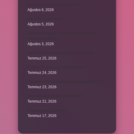
Kumru yuvayı kaç günde yapar ?
Ağustos 6, 2026
Avi neyin kısaltması ?
Ağustos 5, 2026
Aileyi korumak için anayasamızda bulunan
maddeler nelerdir ?
Ağustos 3, 2026
Kekik ve limon çayının faydaları nelerdir ?
Temmuz 25, 2026
6 genin bir iç açısının ölçüsü nedir ?
Temmuz 24, 2026
Jandarma olmak için hangi sınava girilir 2024 ?
Temmuz 23, 2026
Arka amortisör ömrü ne kadardır ?
Temmuz 21, 2026
Emziren kedi çiftleşir mi ?
Temmuz 17, 2026