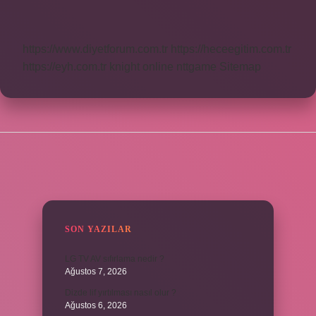
Mı
https://www.diyetforum.com.tr
https://heceegitim.com.tr
https://eyh.com.tr
knight online
nttgame
Sitemap
SIDEBAR
SON YAZILAR
LG TV AV sıfırlama nedir ?
Ağustos 7, 2026
Dizde lif yırtılması nasıl olur ?
Ağustos 6, 2026