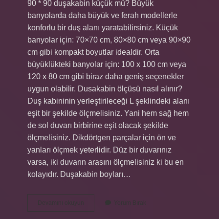
90 * 90 duşakabin küçük mü? Büyük
banyolarda daha büyük ve ferah modellerle
konforlu bir duş alanı yaratabilirsiniz. Küçük
banyolar için: 70×70 cm, 80×80 cm veya 90×90
cm gibi kompakt boyutlar idealdir. Orta
büyüklükteki banyolar için: 100 x 100 cm veya
120 x 80 cm gibi biraz daha geniş seçenekler
uygun olabilir. Dusakabin ölçüsü nasıl alınır?
Duş kabininin yerleştirileceği L şeklindeki alanı
eşit bir şekilde ölçmelisiniz. Yani hem sağ hem
de sol duvarı birbirine eşit olacak şekilde
ölçmelisiniz. Dikdörtgen parçalar için ön ve
yanları ölçmek yeterlidir. Düz bir duvarınız
varsa, iki duvarın arasını ölçmelisiniz ki bu en
kolayıdır. Duşakabin boyları…
90X90
Devamını okuyun
Yorum Bırak
Duşakabin