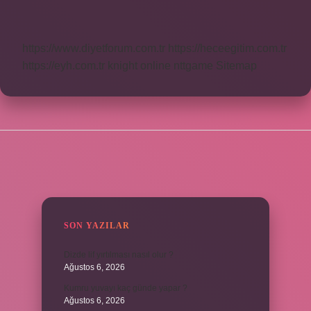
Küçük
Mü
https://www.diyetforum.com.tr
https://heceegitim.com.tr
https://eyh.com.tr
knight online
nttgame
Sitemap
SIDEBAR
SON YAZILAR
Dizde lif yırtılması nasıl olur ?
Ağustos 6, 2026
Kumru yuvayı kaç günde yapar ?
Ağustos 6, 2026