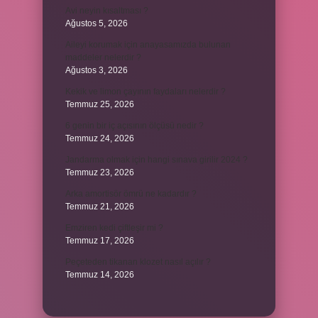
Avi neyin kısaltması ?
Ağustos 5, 2026
Aileyi korumak için anayasamızda bulunan
maddeler nelerdir ?
Ağustos 3, 2026
Kekik ve limon çayının faydaları nelerdir ?
Temmuz 25, 2026
6 genin bir iç açısının ölçüsü nedir ?
Temmuz 24, 2026
Jandarma olmak için hangi sınava girilir 2024 ?
Temmuz 23, 2026
Arka amortisör ömrü ne kadardır ?
Temmuz 21, 2026
Emziren kedi çiftleşir mi ?
Temmuz 17, 2026
Peçeteden tikanan klozet nasıl açılır ?
Temmuz 14, 2026