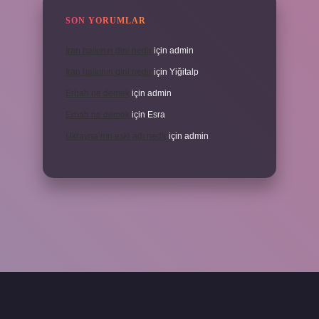
SON YORUMLAR
İran halkının dini nedir
için
admin
İran halkının dini nedir
için
Yiğitalp
Erbah ne demek
için
admin
Erbah ne demek
için
Esra
Ukrayna’nın eski adı nedir
için
admin
ni giriş