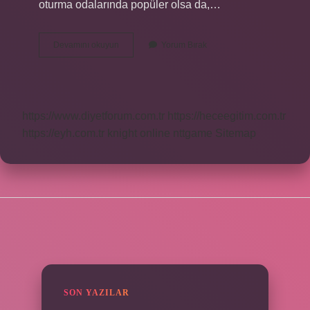
oturma odalarında popüler olsa da,…
Ayaklı
Devamını okuyun
Yorum Bırak
Lambalara
Ne
Denir
https://www.diyetforum.com.tr
https://heceegitim.com.tr
https://eyh.com.tr
knight online
nttgame
Sitemap
SIDEBAR
SON YAZILAR