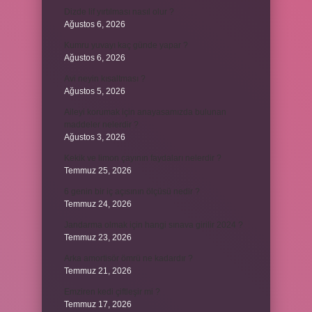
Dizde lif yırtılması nasıl olur ?
Ağustos 6, 2026
Kumru yuvayı kaç günde yapar ?
Ağustos 6, 2026
Avi neyin kısaltması ?
Ağustos 5, 2026
Aileyi korumak için anayasamızda bulunan
maddeler nelerdir ?
Ağustos 3, 2026
Kekik ve limon çayının faydaları nelerdir ?
Temmuz 25, 2026
6 genin bir iç açısının ölçüsü nedir ?
Temmuz 24, 2026
Jandarma olmak için hangi sınava girilir 2024 ?
Temmuz 23, 2026
Arka amortisör ömrü ne kadardır ?
Temmuz 21, 2026
Emziren kedi çiftleşir mi ?
Temmuz 17, 2026