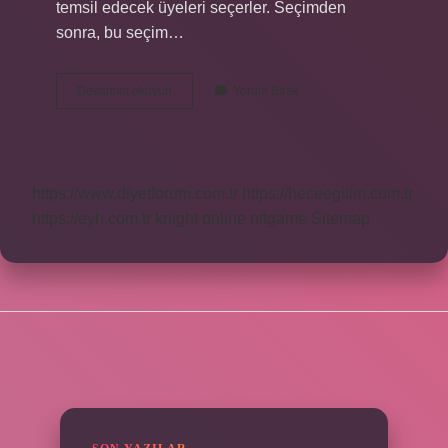
temsil edecek üyeleri seçerler. Seçimden
sonra, bu seçim…
Abd
Devamını okuyun
Yorum Bırak
Hangi
Sistemle
Yönetiliyor
https://www.diyetforum.com.tr
https://heceegitim.com.tr
https://eyh.com.tr
knight online
nttgame
Sitemap
SIDEBAR