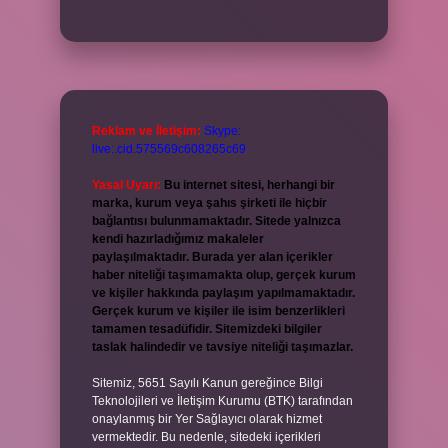
Reklam ve İletişim:
Skype:
live:.cid.575569c608265c69
Yasal Uyarı:
Bu internet sitesi, herhangi bir
marka, kurum veya şahıs şirketi ile hiçbir
bağlantısı bulunmamaktadır. Sitede yalnızca
kendi hazırladığımız makaleler
paylaşılmaktadır. Burada yer alan içerikler
haber niteliği taşımamakta olup, gerçek kurum
ve kişiler hakkında paylaşım yapılmamaktadır.
Gerçek kurum ve kişiler ile isim benzerlikleri
tamamen tesadüfidir. Sitemizdeki bilgiler
taslak halindedir ve tavsiye niteliği taşımazlar.
Sitemiz, 5651 Sayılı Kanun gereğince Bilgi
Teknolojileri ve İletişim Kurumu (BTK) tarafından
onaylanmış bir Yer Sağlayıcı olarak hizmet
vermektedir. Bu nedenle, sitedeki içerikleri