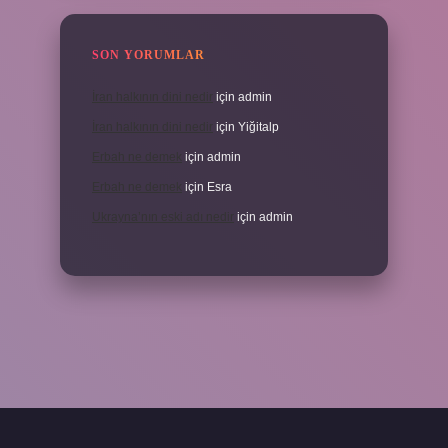
SON YORUMLAR
İran halkının dini nedir
için
admin
İran halkının dini nedir
için
Yiğitalp
Erbah ne demek
için
admin
Erbah ne demek
için
Esra
Ukrayna’nın eski adı nedir
için
admin
eni giriş