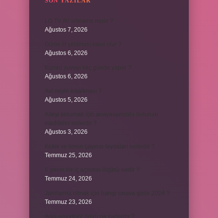
SON YAZILAR
LG TV AV sıfırlama nedir ?
Ağustos 7, 2026
Dizde lif yırtılması nasıl olur ?
Ağustos 6, 2026
Kumru yuvayı kaç günde yapar ?
Ağustos 6, 2026
Avi neyin kısaltması ?
Ağustos 5, 2026
Aileyi korumak için anayasamızda bulunan
maddeler nelerdir ?
Ağustos 3, 2026
Kekik ve limon çayının faydaları nelerdir ?
Temmuz 25, 2026
6 genin bir iç açısının ölçüsü nedir ?
Temmuz 24, 2026
Jandarma olmak için hangi sınava girilir 2024 ?
Temmuz 23, 2026
Arka amortisör ömrü ne kadardır ?