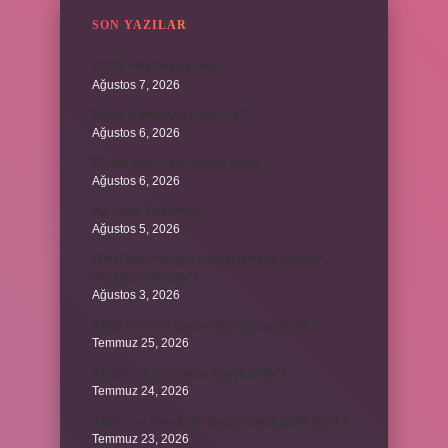
SON YAZILAR
LG TV AV sıfırlama nedir ?
Ağustos 7, 2026
Dizde lif yırtılması nasıl olur ?
Ağustos 6, 2026
Kumru yuvayı kaç günde yapar ?
Ağustos 6, 2026
Avi neyin kısaltması ?
Ağustos 5, 2026
Aileyi korumak için anayasamızda bulunan
maddeler nelerdir ?
Ağustos 3, 2026
Kekik ve limon çayının faydaları nelerdir ?
Temmuz 25, 2026
6 genin bir iç açısının ölçüsü nedir ?
Temmuz 24, 2026
Jandarma olmak için hangi sınava girilir 2024 ?
Temmuz 23, 2026