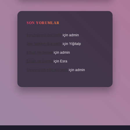
SON YORUMLAR
İran halkının dini nedir
için
admin
İran halkının dini nedir
için
Yiğitalp
Erbah ne demek
için
admin
Erbah ne demek
için
Esra
Ukrayna’nın eski adı nedir
için
admin
eni giriş