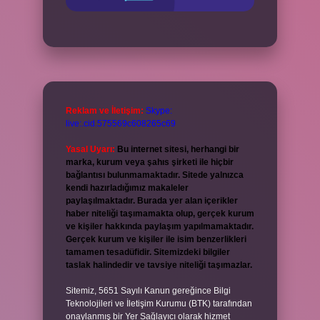
Reklam ve İletişim:
Skype:
live:.cid.575569c608265c69
Yasal Uyarı:
Bu internet sitesi, herhangi bir
marka, kurum veya şahıs şirketi ile hiçbir
bağlantısı bulunmamaktadır. Sitede yalnızca
kendi hazırladığımız makaleler
paylaşılmaktadır. Burada yer alan içerikler
haber niteliği taşımamakta olup, gerçek kurum
ve kişiler hakkında paylaşım yapılmamaktadır.
Gerçek kurum ve kişiler ile isim benzerlikleri
tamamen tesadüfidir. Sitemizdeki bilgiler
taslak halindedir ve tavsiye niteliği taşımazlar.
Sitemiz, 5651 Sayılı Kanun gereğince Bilgi
Teknolojileri ve İletişim Kurumu (BTK) tarafından
onaylanmış bir Yer Sağlayıcı olarak hizmet