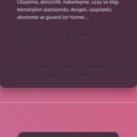
Ulaştırma, denizcilik, haberleşme, uzay ve bilgi
teknolojileri alanlarında; dengeli, ulaşılabilir,
ekonomik ve güvenli bir hizmet…
Ulaştırma
Devamını okuyun
Yorum Bırak
Bakanı
Ne
Iş
Yapar
https://www.diyetforum.com.tr
https://heceegitim.com.tr
https://eyh.com.tr
knight online
nttgame
Sitemap
SIDEBAR