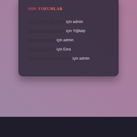
SON YORUMLAR
İran halkının dini nedir
için
admin
İran halkının dini nedir
için
Yiğitalp
Erbah ne demek
için
admin
Erbah ne demek
için
Esra
Ukrayna’nın eski adı nedir
için
admin
ni giriş