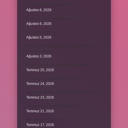
Dizde lif yırtılması nasıl olur ?
Ağustos 6, 2026
Kumru yuvayı kaç günde yapar ?
Ağustos 6, 2026
Avi neyin kısaltması ?
Ağustos 5, 2026
Aileyi korumak için anayasamızda bulunan
maddeler nelerdir ?
Ağustos 3, 2026
Kekik ve limon çayının faydaları nelerdir ?
Temmuz 25, 2026
6 genin bir iç açısının ölçüsü nedir ?
Temmuz 24, 2026
Jandarma olmak için hangi sınava girilir 2024 ?
Temmuz 23, 2026
Arka amortisör ömrü ne kadardır ?
Temmuz 21, 2026
Emziren kedi çiftleşir mi ?
Temmuz 17, 2026