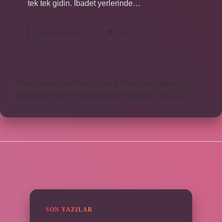
tek tek gidin. İbadet yerlerinde…
Ahlaki
Devamını okuyun
Yorum Bırak
Kurallar
Denilince
Akla
Ne
Gelir
https://www.diyetforum.com.tr
https://heceegitim.com.tr
https://eyh.com.tr
knight online
nttgame
Sitemap
SIDEBAR
SON YAZILAR