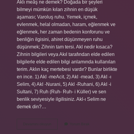
Aklı meâş ne demek? Doğada bir şeyleri
bilmeyi mümkün kılan zihnin en düşük
aşaması; Varoluş ruhu. Yemek, içmek,
evlenmek, helal olmadan, haram, eğlenmek ve
eğlenmek, her zaman bedenin konforunu ve
benliğin ilgisini, ahiret düşünmeyen ruhu
düşünmek; Zihnin tam tersi. Akl nedir kısaca?
Zihnin bilgileri veya Akıl tarafından elde edilen
bilgilerle elde edilen bilgi anlamında kullanılan
terim. Aklın kaç mertebesi vardır? Bunlar birlikte
en ince. 1) Akl -meAcit, 2) Akl -mead, 3) Akl -ı
Selim, 4) Akl -Nurani, 5) Akl -Ruhani, 6) Akl -i
Sultani, 7) Ruh (Ruh- Ruh- i Küller) ve sen
benlik seviyesiyle ilgilisiniz. Akl-ı Selim ne
demek din?…
Akl
Devamını okuyun
Yorum Bırak
I