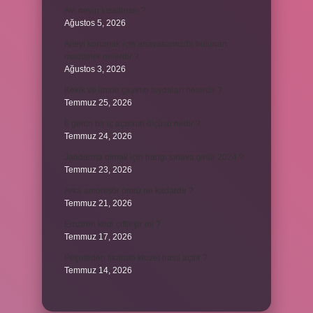
Avi neyin kısaltması ?
Ağustos 5, 2026
Aileyi korumak için anayasamızda bulunan
maddeler nelerdir ?
Ağustos 3, 2026
Kekik ve limon çayının faydaları nelerdir ?
Temmuz 25, 2026
6 genin bir iç açısının ölçüsü nedir ?
Temmuz 24, 2026
Jandarma olmak için hangi sınava girilir 2024 ?
Temmuz 23, 2026
Arka amortisör ömrü ne kadardır ?
Temmuz 21, 2026
Emziren kedi çiftleşir mi ?
Temmuz 17, 2026
Peçeteden tikanan klozet nasıl açılır ?
Temmuz 14, 2026