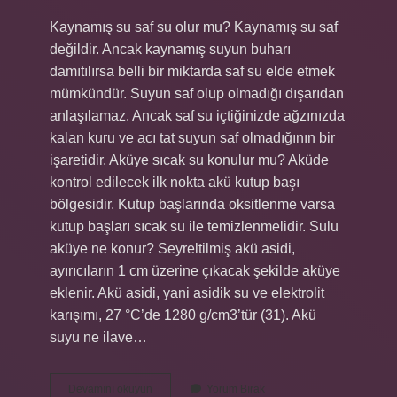
Kaynamış su saf su olur mu? Kaynamış su saf
değildir. Ancak kaynamış suyun buharı
damıtılırsa belli bir miktarda saf su elde etmek
mümkündür. Suyun saf olup olmadığı dışarıdan
anlaşılamaz. Ancak saf su içtiğinizde ağzınızda
kalan kuru ve acı tat suyun saf olmadığının bir
işaretidir. Aküye sıcak su konulur mu? Aküde
kontrol edilecek ilk nokta akü kutup başı
bölgesidir. Kutup başlarında oksitlenme varsa
kutup başları sıcak su ile temizlenmelidir. Sulu
aküye ne konur? Seyreltilmiş akü asidi,
ayırıcıların 1 cm üzerine çıkacak şekilde aküye
eklenir. Akü asidi, yani asidik su ve elektrolit
karışımı, 27 °C’de 1280 g/cm3’tür (31). Akü
suyu ne ilave…
Kaynamış
Devamını okuyun
Yorum Bırak