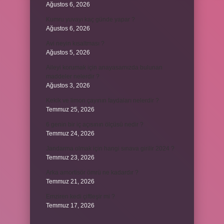
Ağustos 6, 2026
Kumru yuvayı kaç günde yapar ?
Ağustos 6, 2026
Avi neyin kısaltması ?
Ağustos 5, 2026
Aileyi korumak için anayasamızda bulunan
maddeler nelerdir ?
Ağustos 3, 2026
Kekik ve limon çayının faydaları nelerdir ?
Temmuz 25, 2026
6 genin bir iç açısının ölçüsü nedir ?
Temmuz 24, 2026
Jandarma olmak için hangi sınava girilir 2024 ?
Temmuz 23, 2026
Arka amortisör ömrü ne kadardır ?
Temmuz 21, 2026
Emziren kedi çiftleşir mi ?
Temmuz 17, 2026