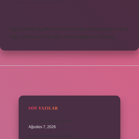
Su
Aküye
Konur
Mu
https://www.diyetforum.com.tr
https://heceegitim.com.tr
https://eyh.com.tr
knight online
nttgame
Sitemap
SIDEBAR
SON YAZILAR
LG TV AV sıfırlama nedir ?
Ağustos 7, 2026
Dizde lif yırtılması nasıl olur ?