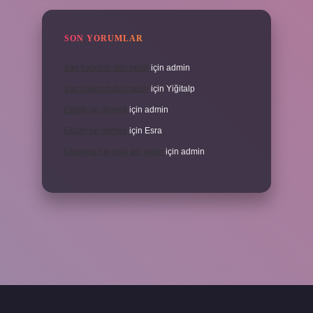
SON YORUMLAR
İran halkının dini nedir
için
admin
İran halkının dini nedir
için
Yiğitalp
Erbah ne demek
için
admin
Erbah ne demek
için
Esra
Ukrayna’nın eski adı nedir
için
admin
eni giriş