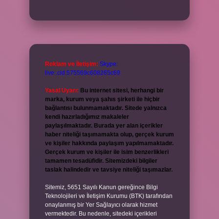
Reklam ve İletişim:
Skype:
live:.cid.575569c608265c69
Yasal Uyarı:
Bu internet sitesi, herhangi bir
marka, kurum veya şahıs şirketi ile hiçbir
bağlantısı bulunmamaktadır. Sitede yalnızca
kendi hazırladığımız makaleler
paylaşılmaktadır. Burada yer alan içerikler
haber niteliği taşımamakta olup, gerçek kurum
ve kişiler hakkında paylaşım yapılmamaktadır.
Gerçek kurum ve kişiler ile isim benzerlikleri
tamamen tesadüfidir. Sitemizdeki bilgiler
taslak halindedir ve tavsiye niteliği taşımazlar.
Sitemiz, 5651 Sayılı Kanun gereğince Bilgi
Teknolojileri ve İletişim Kurumu (BTK) tarafından
onaylanmış bir Yer Sağlayıcı olarak hizmet
vermektedir. Bu nedenle, sitedeki içerikleri