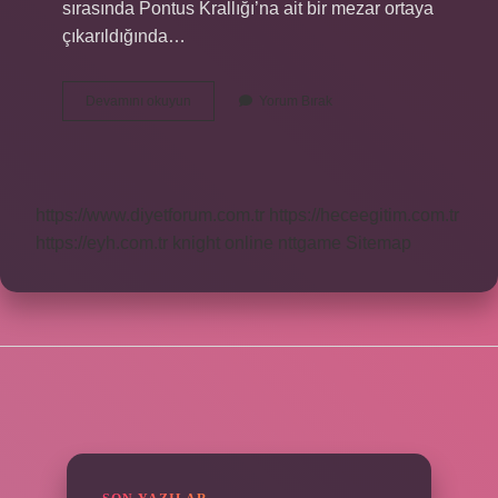
sırasında Pontus Krallığı’na ait bir mezar ortaya
çıkarıldığında…
Amisos
Devamını okuyun
Yorum Bırak
Tepesinde
Ne
Var
https://www.diyetforum.com.tr
https://heceegitim.com.tr
https://eyh.com.tr
knight online
nttgame
Sitemap
SIDEBAR