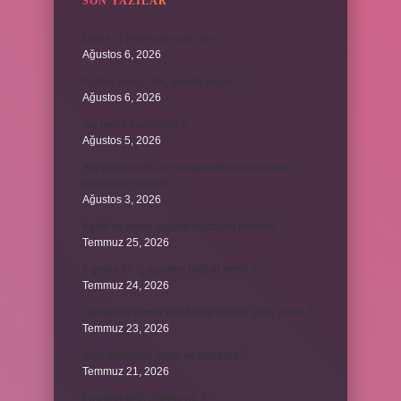
SON YAZILAR
Dizde lif yırtılması nasıl olur ?
Ağustos 6, 2026
Kumru yuvayı kaç günde yapar ?
Ağustos 6, 2026
Avi neyin kısaltması ?
Ağustos 5, 2026
Aileyi korumak için anayasamızda bulunan
maddeler nelerdir ?
Ağustos 3, 2026
Kekik ve limon çayının faydaları nelerdir ?
Temmuz 25, 2026
6 genin bir iç açısının ölçüsü nedir ?
Temmuz 24, 2026
Jandarma olmak için hangi sınava girilir 2024 ?
Temmuz 23, 2026
Arka amortisör ömrü ne kadardır ?
Temmuz 21, 2026
Emziren kedi çiftleşir mi ?