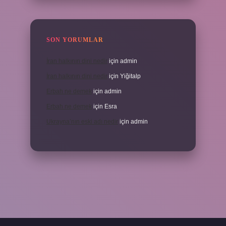
SON YORUMLAR
İran halkının dini nedir
için
admin
İran halkının dini nedir
için
Yiğitalp
Erbah ne demek
için
admin
Erbah ne demek
için
Esra
Ukrayna’nın eski adı nedir
için
admin
ni giriş