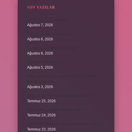
SON YAZILAR
LG TV AV sıfırlama nedir ?
Ağustos 7, 2026
Dizde lif yırtılması nasıl olur ?
Ağustos 6, 2026
Kumru yuvayı kaç günde yapar ?
Ağustos 6, 2026
Avi neyin kısaltması ?
Ağustos 5, 2026
Aileyi korumak için anayasamızda bulunan
maddeler nelerdir ?
Ağustos 3, 2026
Kekik ve limon çayının faydaları nelerdir ?
Temmuz 25, 2026
6 genin bir iç açısının ölçüsü nedir ?
Temmuz 24, 2026
Jandarma olmak için hangi sınava girilir 2024 ?
Temmuz 23, 2026