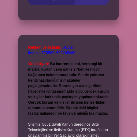
Reklam ve İletişim:
Skype:
live:.cid.575569c608265c69
Yasal Uyarı:
Bu internet sitesi, herhangi bir
marka, kurum veya şahıs şirketi ile hiçbir
bağlantısı bulunmamaktadır. Sitede yalnızca
kendi hazırladığımız makaleler
paylaşılmaktadır. Burada yer alan içerikler
haber niteliği taşımamakta olup, gerçek kurum
ve kişiler hakkında paylaşım yapılmamaktadır.
Gerçek kurum ve kişiler ile isim benzerlikleri
tamamen tesadüfidir. Sitemizdeki bilgiler
taslak halindedir ve tavsiye niteliği taşımazlar.
Sitemiz, 5651 Sayılı Kanun gereğince Bilgi
Teknolojileri ve İletişim Kurumu (BTK) tarafından
onaylanmış bir Yer Sağlayıcı olarak hizmet