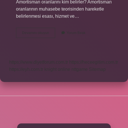
Amortisman oranlarını kim belirler? Amortisman
oranlarının muhasebe teorisinden hareketle
belirlenmesi esası, hizmet ve…
Amortisman
Devamını okuyun
Yorum Bırak
Oranı
Her
Yıl
Değişir
Mi
https://www.diyetforum.com.tr
https://heceegitim.com.tr
https://eyh.com.tr
knight online
nttgame
Sitemap
SIDEBAR