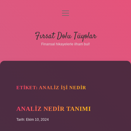
menüyü
aç
Anasayfa
Fırsat Dolu Tüyolar
Gizlilik Politikası
Finansal hikayelerle ilham bul!
Yasal Uyarı
Hakkımızda
ETIKET:
ANALIZ IŞI NEDIR
ANALIZ NEDIR TANIMI
Tarih: Ekim 10, 2024