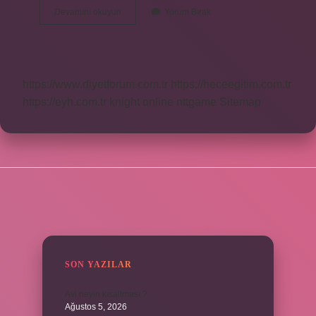
Analiz
Devamını okuyun
Yorum Bırak
Nedir
Tanımı
https://www.diyetforum.com.tr
https://heceegitim.com.tr
https://eyh.com.tr
knight online
nttgame
Sitemap
SIDEBAR
SON YAZILAR
Avi neyin kısaltması ?
Ağustos 5, 2026