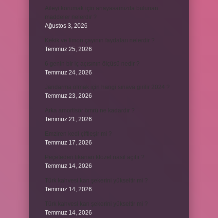
Aileyi korumak için anayasamızda bulunan
maddeler nelerdir ?
Ağustos 3, 2026
Kekik ve limon çayının faydaları nelerdir ?
Temmuz 25, 2026
6 genin bir iç açısının ölçüsü nedir ?
Temmuz 24, 2026
Jandarma olmak için hangi sınava girilir 2024 ?
Temmuz 23, 2026
Arka amortisör ömrü ne kadardır ?
Temmuz 21, 2026
Emziren kedi çiftleşir mi ?
Temmuz 17, 2026
Peçeteden tikanan klozet nasıl açılır ?
Temmuz 14, 2026
Türk kahvesi kan şekerini yükseltir mi ?
Temmuz 14, 2026
Türk kahvesi kan şekerini yükseltir mi ?
Temmuz 14, 2026