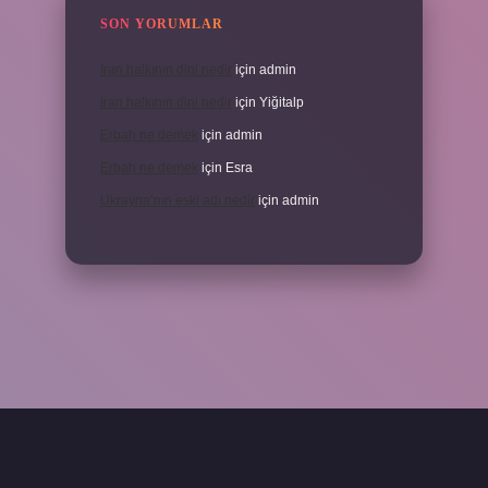
SON YORUMLAR
İran halkının dini nedir
için
admin
İran halkının dini nedir
için
Yiğitalp
Erbah ne demek
için
admin
Erbah ne demek
için
Esra
Ukrayna’nın eski adı nedir
için
admin
ni giriş