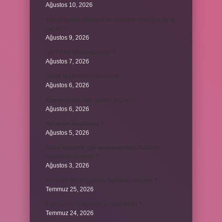
Ağustos 10, 2026
Yaban hayatı ekolojisi ve yönetimi mezunu ne iş
yapar ?
Ağustos 9, 2026
LG TV AV sıfırlama nedir ?
Ağustos 7, 2026
Dizde lif yırtılması nasıl olur ?
Ağustos 6, 2026
Kumru yuvayı kaç günde yapar ?
Ağustos 6, 2026
Avi neyin kısaltması ?
Ağustos 5, 2026
Aileyi korumak için anayasamızda bulunan
maddeler nelerdir ?
Ağustos 3, 2026
Kekik ve limon çayının faydaları nelerdir ?
Temmuz 25, 2026
6 genin bir iç açısının ölçüsü nedir ?
Temmuz 24, 2026