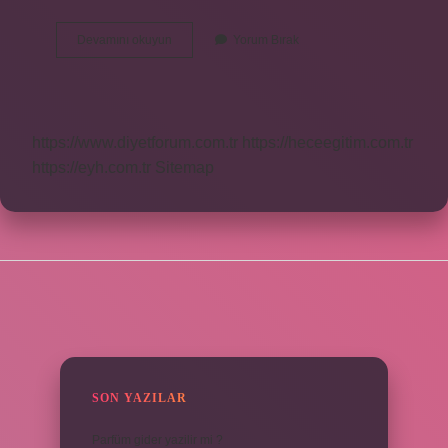
Arınma
Devamını okuyun
Yorum Bırak
Gecesi
1
Film
Hangisi
https://www.diyetforum.com.tr
https://heceegitim.com.tr
https://eyh.com.tr
Sitemap
SIDEBAR
SON YAZILAR
Parfüm gider yazilir mi ?