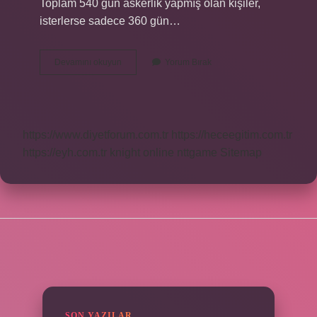
Toplam 540 gün askerlik yapmış olan kişiler,
isterlerse sadece 360 ​​gün…
Askerlik
Devamını okuyun
Yorum Bırak
Borçlanması
Hepsini
Ödemezsem
Ne
Olur
https://www.diyetforum.com.tr
https://heceegitim.com.tr
https://eyh.com.tr
knight online
nttgame
Sitemap
SIDEBAR
SON YAZILAR