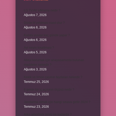
LG TV AV sıfırlama nedir ?
Ağustos 7, 2026
Dizde lif yırtılması nasıl olur ?
Ağustos 6, 2026
Kumru yuvayı kaç günde yapar ?
Ağustos 6, 2026
Avi neyin kısaltması ?
Ağustos 5, 2026
Aileyi korumak için anayasamızda bulunan
maddeler nelerdir ?
Ağustos 3, 2026
Kekik ve limon çayının faydaları nelerdir ?
Temmuz 25, 2026
6 genin bir iç açısının ölçüsü nedir ?
Temmuz 24, 2026
Jandarma olmak için hangi sınava girilir 2024 ?
Temmuz 23, 2026
Arka amortisör ömrü ne kadardır ?