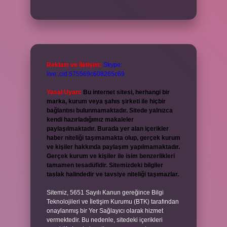
Reklam ve İletişim:
Skype:
live:.cid.575569c608265c69
Yasal Uyarı:
Bu internet sitesi, herhangi bir
marka, kurum veya şahıs şirketi ile hiçbir
bağlantısı bulunmamaktadır. Sitede yalnızca
kendi hazırladığımız makaleler
paylaşılmaktadır. Burada yer alan içerikler
haber niteliği taşımamakta olup, gerçek kurum
ve kişiler hakkında paylaşım yapılmamaktadır.
Gerçek kurum ve kişiler ile isim benzerlikleri
tamamen tesadüfidir. Sitemizdeki bilgiler
taslak halindedir ve tavsiye niteliği taşımazlar.
Sitemiz, 5651 Sayılı Kanun gereğince Bilgi
Teknolojileri ve İletişim Kurumu (BTK) tarafından
onaylanmış bir Yer Sağlayıcı olarak hizmet
vermektedir. Bu nedenle, sitedeki içerikleri