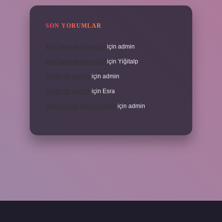
SON YORUMLAR
İran halkının dini nedir
için
admin
İran halkının dini nedir
için
Yiğitalp
Erbah ne demek
için
admin
Erbah ne demek
için
Esra
Ukrayna’nın eski adı nedir
için
admin
eni giriş