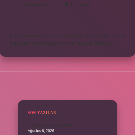
Aslan
Devamını okuyun
Yorum Bırak
Payını
Ne
Demek
https://www.diyetforum.com.tr
https://heceegitim.com.tr
https://eyh.com.tr
knight online
nttgame
Sitemap
SIDEBAR
SON YAZILAR
Dizde lif yırtılması nasıl olur ?
Ağustos 6, 2026