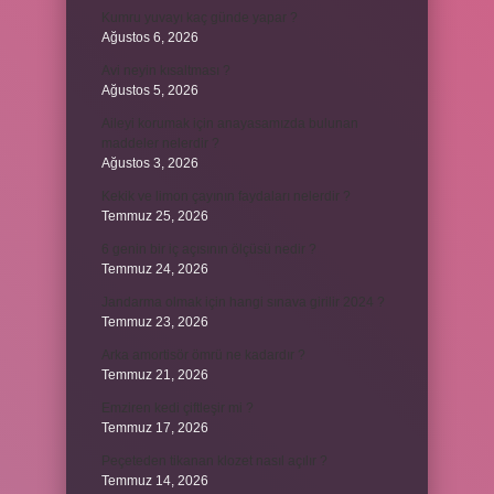
Kumru yuvayı kaç günde yapar ?
Ağustos 6, 2026
Avi neyin kısaltması ?
Ağustos 5, 2026
Aileyi korumak için anayasamızda bulunan
maddeler nelerdir ?
Ağustos 3, 2026
Kekik ve limon çayının faydaları nelerdir ?
Temmuz 25, 2026
6 genin bir iç açısının ölçüsü nedir ?
Temmuz 24, 2026
Jandarma olmak için hangi sınava girilir 2024 ?
Temmuz 23, 2026
Arka amortisör ömrü ne kadardır ?
Temmuz 21, 2026
Emziren kedi çiftleşir mi ?
Temmuz 17, 2026
Peçeteden tikanan klozet nasıl açılır ?
Temmuz 14, 2026