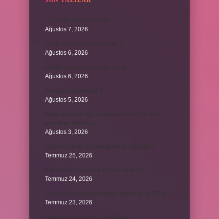
SON YAZILAR
LG TV AV sıfırlama nedir ?
Ağustos 7, 2026
Dizde lif yırtılması nasıl olur ?
Ağustos 6, 2026
Kumru yuvayı kaç günde yapar ?
Ağustos 6, 2026
Avi neyin kısaltması ?
Ağustos 5, 2026
Aileyi korumak için anayasamızda bulunan
maddeler nelerdir ?
Ağustos 3, 2026
Kekik ve limon çayının faydaları nelerdir ?
Temmuz 25, 2026
6 genin bir iç açısının ölçüsü nedir ?
Temmuz 24, 2026
Jandarma olmak için hangi sınava girilir 2024 ?
Temmuz 23, 2026
Arka amortisör ömrü ne kadardır ?