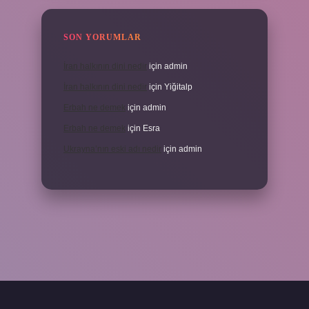
SON YORUMLAR
İran halkının dini nedir
için
admin
İran halkının dini nedir
için
Yiğitalp
Erbah ne demek
için
admin
Erbah ne demek
için
Esra
Ukrayna’nın eski adı nedir
için
admin
i giriş