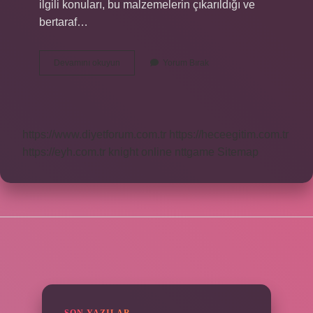
ilgili konuları, bu malzemelerin çıkarıldığı ve
bertaraf…
Çevre
Devamını okuyun
Yorum Bırak
Yönetim
Planını
Kim
Hazırlar
https://www.diyetforum.com.tr
https://heceegitim.com.tr
https://eyh.com.tr
knight online
nttgame
Sitemap
SIDEBAR