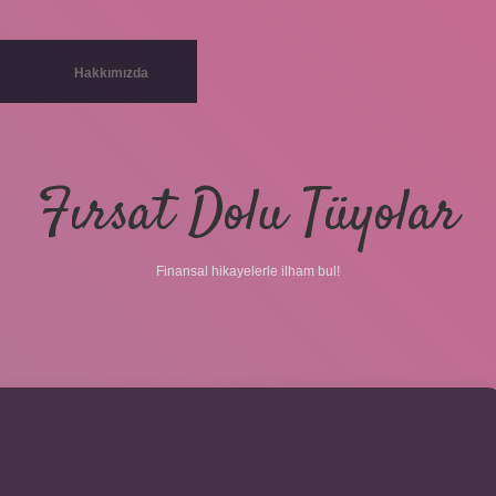
Hakkımızda
Fırsat Dolu Tüyolar
Finansal hikayelerle ilham bul!