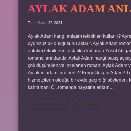
AYLAK ADAM ANL
Tarih: Kasım 22, 2024
Aylak Adam hangi anlatım teknikleri kullanır? Ayrı
uyumsuzluk duygusunu aktarır. Aylak Adam romanınd
anlatım tekniklerini ustalıkla kullanan Yusuf Atıl
romancılarındandır. Aylak Adam hangi bakış açısıy
çok düşünülen ve incelenen romanı Aylak Adam varo
Aylak’ın adam türü nedir? KurguGezgin Adam / T
hizmetçilerin olduğu bir evde geçirdiği söylenen,
kahramanı C., romanda hayatına anlam…
Aylak
Devamını okuyun
Yorum Bırak
Adam
Anlatım
Tekniği
Nedir