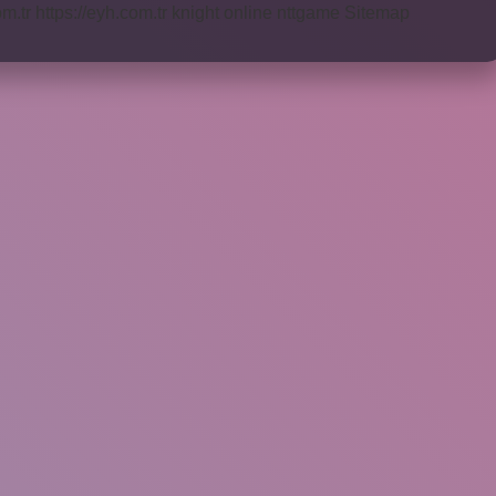
om.tr
https://eyh.com.tr
knight online
nttgame
Sitemap