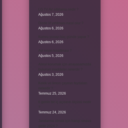
LG TV AV sıfırlama nedir ?
Ağustos 7, 2026
Dizde lif yırtılması nasıl olur ?
Ağustos 6, 2026
Kumru yuvayı kaç günde yapar ?
Ağustos 6, 2026
Avi neyin kısaltması ?
Ağustos 5, 2026
Aileyi korumak için anayasamızda
bulunan maddeler nelerdir ?
Ağustos 3, 2026
Kekik ve limon çayının faydaları
nelerdir ?
Temmuz 25, 2026
6 genin bir iç açısının ölçüsü nedir
?
Temmuz 24, 2026
Jandarma olmak için hangi sınava
girilir 2024 ?