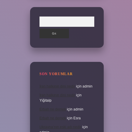
Arama
SON YORUMLAR
İran halkının dini nedir
için
admin
İran halkının dini nedir
için
Yiğitalp
Erbah ne demek
için
admin
Erbah ne demek
için
Esra
Ukrayna’nın eski adı nedir
için