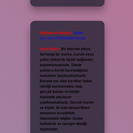
Reklam ve İletişim:
Skype:
live:.cid.575569c608265c69
Yasal Uyarı:
Bu internet sitesi,
herhangi bir marka, kurum veya
şahıs şirketi ile hiçbir bağlantısı
bulunmamaktadır. Sitede
yalnızca kendi hazırladığımız
makaleler paylaşılmaktadır.
Burada yer alan içerikler haber
niteliği taşımamakta olup,
gerçek kurum ve kişiler
hakkında paylaşım
yapılmamaktadır. Gerçek kurum
ve kişiler ile isim benzerlikleri
tamamen tesadüfidir.
Sitemizdeki bilgiler taslak
halindedir ve tavsiye niteliği
taşımazlar.