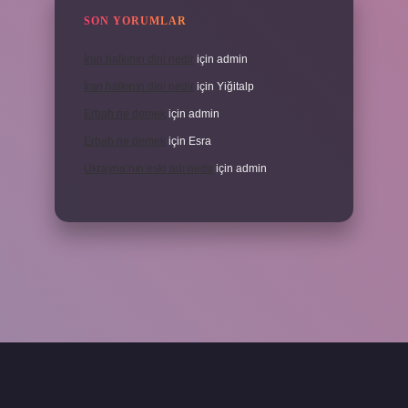
SON YORUMLAR
İran halkının dini nedir
için
admin
İran halkının dini nedir
için
Yiğitalp
Erbah ne demek
için
admin
Erbah ne demek
için
Esra
Ukrayna’nın eski adı nedir
için
admin
ni giriş