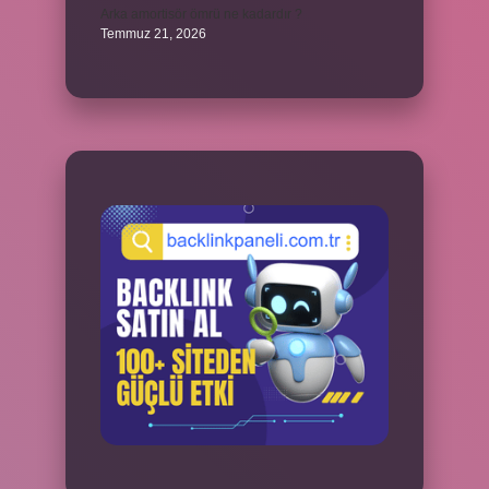
Arka amortisör ömrü ne kadardır ?
Temmuz 21, 2026