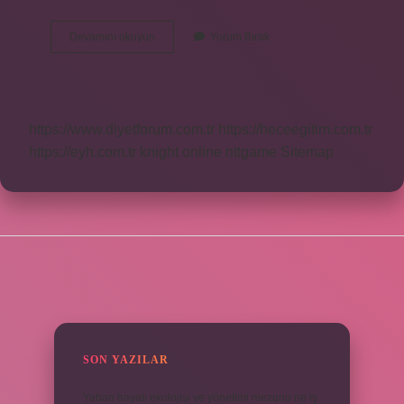
Ayt
Devamını okuyun
Yorum Bırak
Neyi
Belirler
https://www.diyetforum.com.tr
https://heceegitim.com.tr
https://eyh.com.tr
knight online
nttgame
Sitemap
SIDEBAR
SON YAZILAR
Yaban hayatı ekolojisi ve yönetimi mezunu ne iş