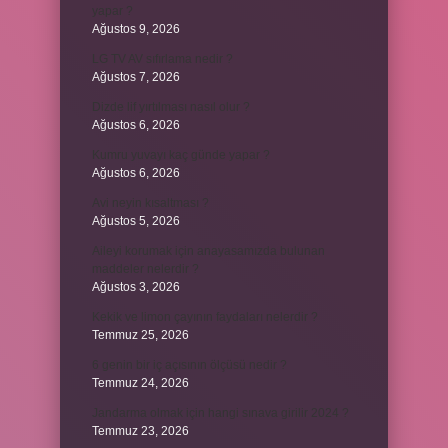
yapar ?
Ağustos 9, 2026
LG TV AV sıfırlama nedir ?
Ağustos 7, 2026
Dizde lif yırtılması nasıl olur ?
Ağustos 6, 2026
Kumru yuvayı kaç günde yapar ?
Ağustos 6, 2026
Avi neyin kısaltması ?
Ağustos 5, 2026
Aileyi korumak için anayasamızda bulunan
maddeler nelerdir ?
Ağustos 3, 2026
Kekik ve limon çayının faydaları nelerdir ?
Temmuz 25, 2026
6 genin bir iç açısının ölçüsü nedir ?
Temmuz 24, 2026
Jandarma olmak için hangi sınava girilir 2024 ?
Temmuz 23, 2026