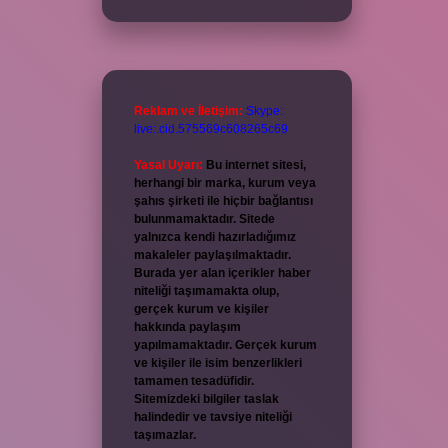
Reklam ve İletişim:
Skype:
live:.cid.575569c608265c69
Yasal Uyarı:
Bu internet sitesi,
herhangi bir marka, kurum veya
şahıs şirketi ile hiçbir bağlantısı
bulunmamaktadır. Sitede
yalnızca kendi hazırladığımız
makaleler paylaşılmaktadır.
Burada yer alan içerikler haber
niteliği taşımamakta olup,
gerçek kurum ve kişiler
hakkında paylaşım
yapılmamaktadır. Gerçek kurum
ve kişiler ile isim benzerlikleri
tamamen tesadüfidir.
Sitemizdeki bilgiler taslak
halindedir ve tavsiye niteliği
taşımazlar.