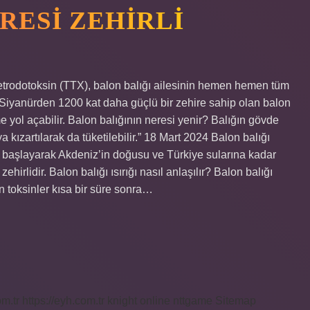
RESI ZEHIRLI
etrodotoksin (TTX), balon balığı ailesinin hemen hemen tüm
 Siyanürden 1200 kat daha güçlü bir zehire sahip olan balon
 yol açabilir. Balon balığının neresi yenir? Balığın gövde
 kızartılarak da tüketilebilir.” 18 Mart 2024 Balon balığı
 başlayarak Akdeniz’in doğusu ve Türkiye sularına kadar
ehirlidir. Balon balığı ısırığı nasıl anlaşılır? Balon balığı
an toksinler kısa bir süre sonra…
om.tr
https://eyh.com.tr
knight online
nttgame
Sitemap