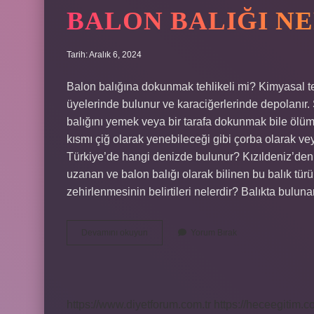
BALON BALIĞI NE
Tarih: Aralık 6, 2024
Balon balığına dokunmak tehlikeli mi? Kimyasal t
üyelerinde bulunur ve karaciğerlerinde depolanır.
balığını yemek veya bir tarafa dokunmak bile ölüme
kısmı çiğ olarak yenebileceği gibi çorba olarak veya
Türkiye’de hangi denizde bulunur? Kızıldeniz’den
uzanan ve balon balığı olarak bilinen bu balık türü z
zehirlenmesinin belirtileri nelerdir? Balıkta bulun
Balon
Devamını okuyun
Yorum Bırak
Balığı
Neresi
Zehirli
https://www.diyetforum.com.tr
https://heceegitim.c