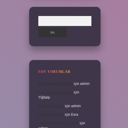
Arama
SON YORUMLAR
İran halkının dini nedir
için
admin
İran halkının dini nedir
için
Yiğitalp
Erbah ne demek
için
admin
Erbah ne demek
için
Esra
Ukrayna’nın eski adı nedir
için