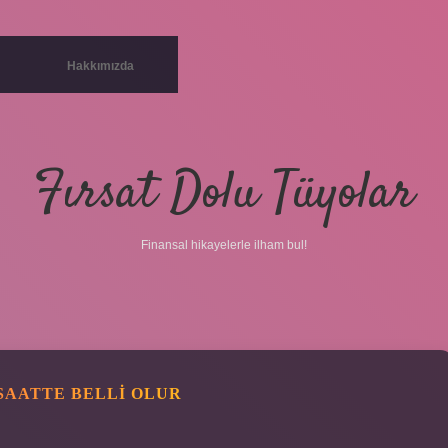
Hakkımızda
Fırsat Dolu Tüyolar
Finansal hikayelerle ilham bul!
SAATTE BELLI OLUR