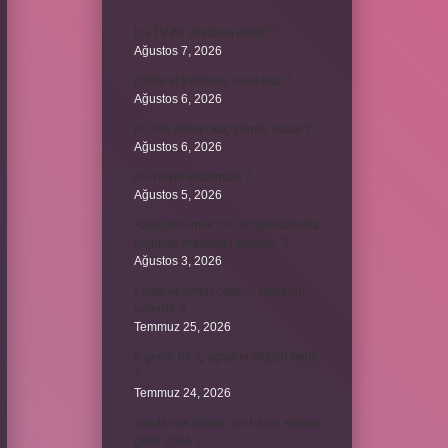
LG TV AV sıfırlama nedir ?
Ağustos 7, 2026
Dizde lif yırtılması nasıl olur ?
Ağustos 6, 2026
Kumru yuvayı kaç günde yapar ?
Ağustos 6, 2026
Avi neyin kısaltması ?
Ağustos 5, 2026
Aileyi korumak için anayasamızda
bulunan maddeler nelerdir ?
Ağustos 3, 2026
Kekik ve limon çayının faydaları
nelerdir ?
Temmuz 25, 2026
6 genin bir iç açısının ölçüsü nedir
?
Temmuz 24, 2026
Jandarma olmak için hangi sınava
girilir 2024 ?