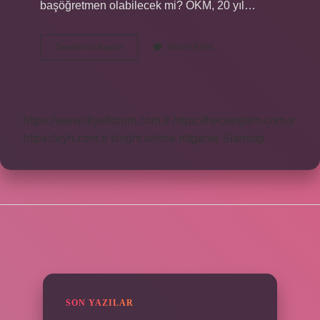
başöğretmen olabilecek mi? ÖKM, 20 yıl…
Başöğretmen
Devamını okuyun
Yorum Bırak
Kime
Denir
https://www.diyetforum.com.tr
https://heceegitim.com.tr
https://eyh.com.tr
knight online
nttgame
Sitemap
SIDEBAR
SON YAZILAR