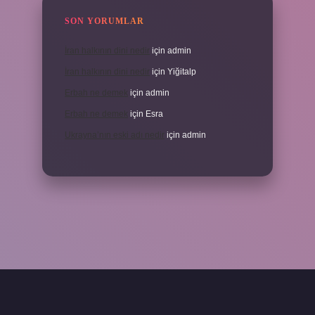
SON YORUMLAR
İran halkının dini nedir
için
admin
İran halkının dini nedir
için
Yiğitalp
Erbah ne demek
için
admin
Erbah ne demek
için
Esra
Ukrayna’nın eski adı nedir
için
admin
ni giriş