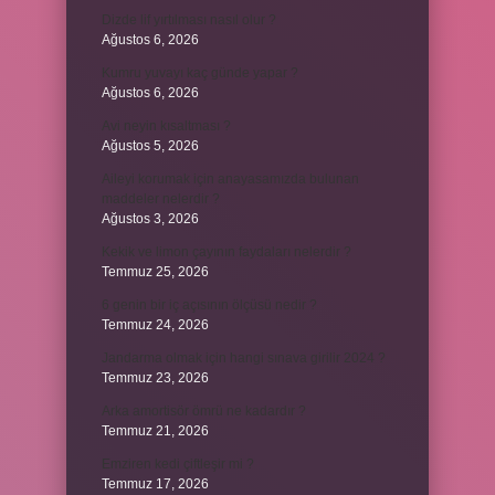
Dizde lif yırtılması nasıl olur ?
Ağustos 6, 2026
Kumru yuvayı kaç günde yapar ?
Ağustos 6, 2026
Avi neyin kısaltması ?
Ağustos 5, 2026
Aileyi korumak için anayasamızda bulunan
maddeler nelerdir ?
Ağustos 3, 2026
Kekik ve limon çayının faydaları nelerdir ?
Temmuz 25, 2026
6 genin bir iç açısının ölçüsü nedir ?
Temmuz 24, 2026
Jandarma olmak için hangi sınava girilir 2024 ?
Temmuz 23, 2026
Arka amortisör ömrü ne kadardır ?
Temmuz 21, 2026
Emziren kedi çiftleşir mi ?
Temmuz 17, 2026