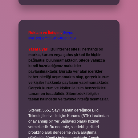
Reklam ve İletişim:
Skype:
live:.cid.575569c608265c69
Yasal Uyarı:
Bu internet sitesi, herhangi bir
marka, kurum veya şahıs şirketi ile hiçbir
bağlantısı bulunmamaktadır. Sitede yalnızca
kendi hazırladığımız makaleler
paylaşılmaktadır. Burada yer alan içerikler
haber niteliği taşımamakta olup, gerçek kurum
ve kişiler hakkında paylaşım yapılmamaktadır.
Gerçek kurum ve kişiler ile isim benzerlikleri
tamamen tesadüfidir. Sitemizdeki bilgiler
taslak halindedir ve tavsiye niteliği taşımazlar.
Sitemiz, 5651 Sayılı Kanun gereğince Bilgi
Teknolojileri ve İletişim Kurumu (BTK) tarafından
onaylanmış bir Yer Sağlayıcı olarak hizmet
vermektedir. Bu nedenle, sitedeki içerikleri
proaktif olarak denetleme veya araştırma