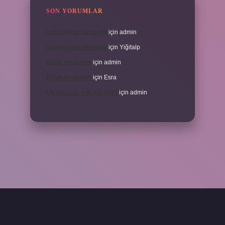
SON YORUMLAR
İran halkının dini nedir
için
admin
İran halkının dini nedir
için
Yiğitalp
Erbah ne demek
için
admin
Erbah ne demek
için
Esra
Ukrayna’nın eski adı nedir
için
admin
eni giriş