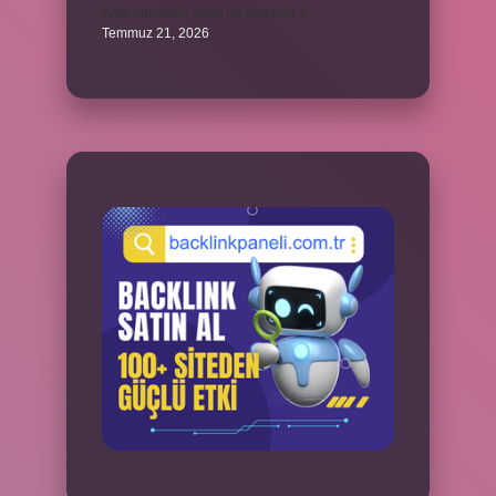
Arka amortisör ömrü ne kadardır ?
Temmuz 21, 2026