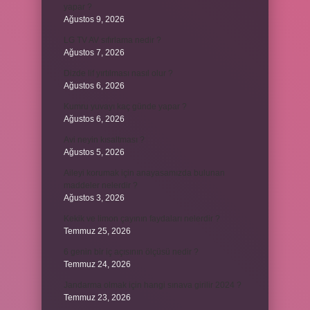
yapar ?
Ağustos 9, 2026
LG TV AV sıfırlama nedir ?
Ağustos 7, 2026
Dizde lif yırtılması nasıl olur ?
Ağustos 6, 2026
Kumru yuvayı kaç günde yapar ?
Ağustos 6, 2026
Avi neyin kısaltması ?
Ağustos 5, 2026
Aileyi korumak için anayasamızda bulunan
maddeler nelerdir ?
Ağustos 3, 2026
Kekik ve limon çayının faydaları nelerdir ?
Temmuz 25, 2026
6 genin bir iç açısının ölçüsü nedir ?
Temmuz 24, 2026
Jandarma olmak için hangi sınava girilir 2024 ?
Temmuz 23, 2026