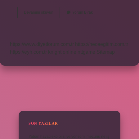
Efendi
Devamını okuyun
Yorum Bırak
Kelimesi
Nasıl
Yazılır
Tdk
https://www.diyetforum.com.tr
https://heceegitim.com.tr
https://eyh.com.tr
knight online
nttgame
Sitemap
SIDEBAR
SON YAZILAR
Yaban hayatı ekolojisi ve yönetimi mezunu ne iş