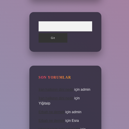
Arama
SON YORUMLAR
İran halkının dini nedir
için
admin
İran halkının dini nedir
için
Yiğitalp
Erbah ne demek
için
admin
Erbah ne demek
için
Esra