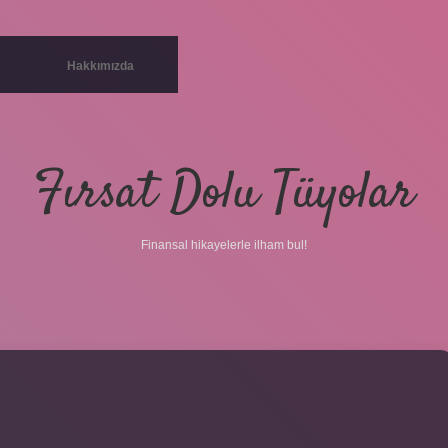
Hakkımızda
Fırsat Dolu Tüyolar
Finansal hikayelerle ilham bul!