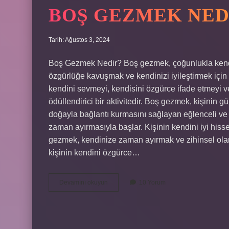
BOŞ GEZMEK NED
Tarih: Ağustos 3, 2024
Boş Gezmek Nedir? Boş gezmek, çoğunlukla kendin
özgürlüğe kavuşmak ve kendinizi iyileştirmek için y
kendini sevmeyi, kendisini özgürce ifade etmeyi 
ödüllendirici bir aktivitedir. Boş gezmek, kişinin 
doğayla bağlantı kurmasını sağlayan eğlenceli ve ya
zaman ayırmasıyla başlar. Kişinin kendini iyi his
gezmek, kendinize zaman ayırmak ve zihinsel olar
kişinin kendini özgürce…
Boş
Devamını okuyun
10 Yorum
gezmek
nedir