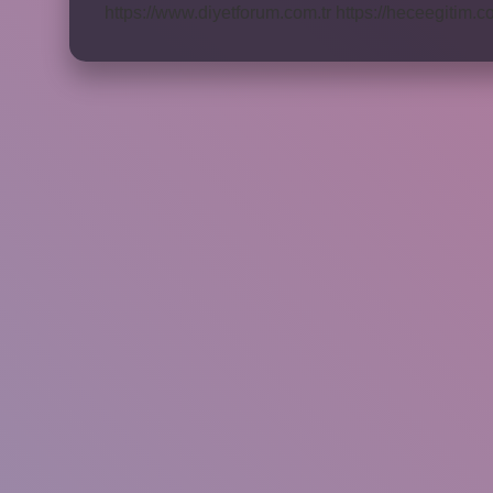
https://www.diyetforum.com.tr
https://heceegitim.c