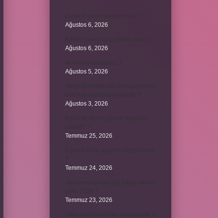
Dizde lif yırtılması nasıl olur ?
Ağustos 6, 2026
Kumru yuvayı kaç günde yapar ?
Ağustos 6, 2026
Avi neyin kısaltması ?
Ağustos 5, 2026
Aileyi korumak için anayasamızda
bulunan maddeler nelerdir ?
Ağustos 3, 2026
Kekik ve limon çayının faydaları
nelerdir ?
Temmuz 25, 2026
6 genin bir iç açısının ölçüsü nedir
?
Temmuz 24, 2026
Jandarma olmak için hangi sınava
girilir 2024 ?
Temmuz 23, 2026
Arka amortisör ömrü ne kadardır ?