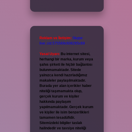
Reklam ve İletişim:
Skype:
live:.cid.575569c608265c69
Yasal Uyarı:
Bu internet sitesi,
herhangi bir marka, kurum veya
şahıs şirketi ile hiçbir bağlantısı
bulunmamaktadır. Sitede
yalnızca kendi hazırladığımız
makaleler paylaşılmaktadır.
Burada yer alan içerikler haber
niteliği taşımamakta olup,
gerçek kurum ve kişiler
hakkında paylaşım
yapılmamaktadır. Gerçek kurum
ve kişiler ile isim benzerlikleri
tamamen tesadüfidir.
Sitemizdeki bilgiler taslak
halindedir ve tavsiye niteliği