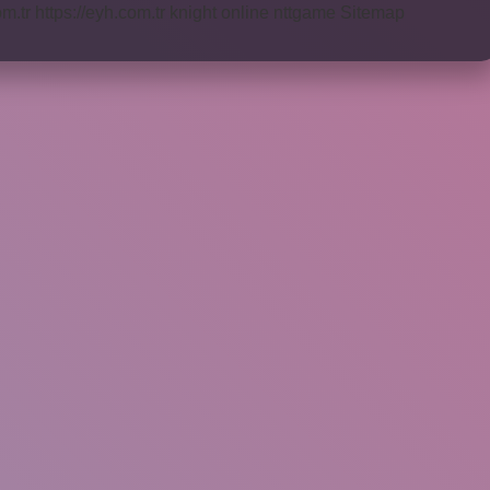
om.tr
https://eyh.com.tr
knight online
nttgame
Sitemap