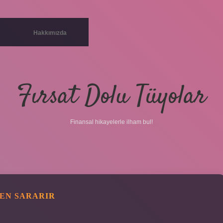
Hakkımızda
Fırsat Dolu Tüyolar
Finansal hikayelerle ilham bul!
DEN SARARIR