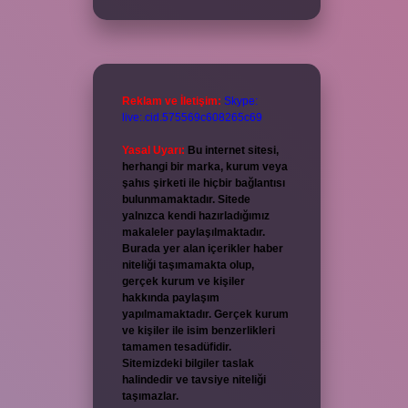
Reklam ve İletişim:
Skype:
live:.cid.575569c608265c69
Yasal Uyarı:
Bu internet sitesi,
herhangi bir marka, kurum veya
şahıs şirketi ile hiçbir bağlantısı
bulunmamaktadır. Sitede
yalnızca kendi hazırladığımız
makaleler paylaşılmaktadır.
Burada yer alan içerikler haber
niteliği taşımamakta olup,
gerçek kurum ve kişiler
hakkında paylaşım
yapılmamaktadır. Gerçek kurum
ve kişiler ile isim benzerlikleri
tamamen tesadüfidir.
Sitemizdeki bilgiler taslak
halindedir ve tavsiye niteliği
taşımazlar.