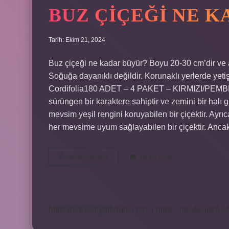
BUZ ÇIÇEĞI NE 
Tarih: Ekim 21, 2024
Buz çiçeği ne kadar büyür? Boyu 20-30 cm’dir ve an
Soğuğa dayanıklı değildir. Korunaklı yerlerde yetiş
Cordifolia180 ADET – 4 PAKET – KIRMIZI/PEMBE TO
sürüngen bir karaktere sahiptir ve zemini bir halı g
mevsim yeşil rengini koruyabilen bir çiçektir. Ayrıc
her mevsime uyum sağlayabilen bir çiçektir. Ancak 
Buz
Devamını okuyun
Yorum Bırak
Çiçeği
Ne
Kadar
Uzar
https://www.diyetforum.com.tr
https://heceegitim.c