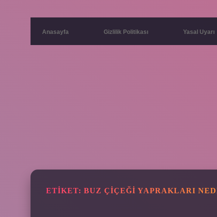
Anasayfa
Gizlilik Politikası
Yasal Uyarı
ETIKET:
BUZ ÇIÇEĞI YAPRAKLARI NE