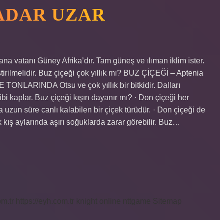
KADAR UZAR
a vatanı Güney Afrika’dır. Tam güneş ve ılıman iklim ister.
tirilmelidir. Buz çiçeği çok yıllık mı? BUZ ÇİÇEĞİ – Aptenia
NLARINDA Otsu ve çok yıllık bir bitkidir. Dalları
ibi kaplar. Buz çiçeği kışın dayanır mı? · Don çiçeği her
a uzun süre canlı kalabilen bir çiçek türüdür. · Don çiçeği de
kış aylarında aşırı soğuklarda zarar görebilir. Buz…
om.tr
https://eyh.com.tr
knight online
nttgame
Sitemap