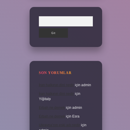
Arama
SON YORUMLAR
İran halkının dini nedir
için
admin
İran halkının dini nedir
için
Yiğitalp
Erbah ne demek
için
admin
Erbah ne demek
için
Esra
Ukrayna’nın eski adı nedir
için