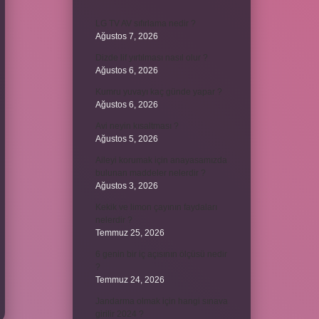
LG TV AV sıfırlama nedir ?
Ağustos 7, 2026
Dizde lif yırtılması nasıl olur ?
Ağustos 6, 2026
Kumru yuvayı kaç günde yapar ?
Ağustos 6, 2026
Avi neyin kısaltması ?
Ağustos 5, 2026
Aileyi korumak için anayasamızda
bulunan maddeler nelerdir ?
Ağustos 3, 2026
Kekik ve limon çayının faydaları
nelerdir ?
Temmuz 25, 2026
6 genin bir iç açısının ölçüsü nedir
?
Temmuz 24, 2026
Jandarma olmak için hangi sınava
girilir 2024 ?